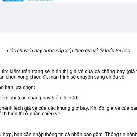
Các chuyến bay được sắp xếp theo giá vé từ thấp tới cao
ả tìm kiếm trên trang sẽ hiển thị giá vé của cả chặng bay (giá
ạn chọn xong chiều đi, màn hình sẽ chuyển sang chiều về.
ho bạn lựa chọn:
êm phí (các chặng bay hiển thị +0đ)
hênh lệch giá vé của các khung giờ bay. Khi đó, giá vé của bạn 
ệch hiển thị ở phần chiều về
 hợp, bạn cần nhập thông tin cá nhân bao gồm: Thông tin hành 