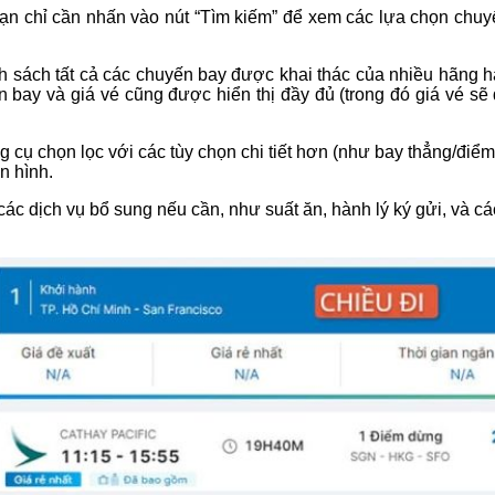
bạn chỉ cần nhấn vào nút “Tìm kiếm” để xem các lựa chọn chu
nh sách tất cả các chuyến bay được khai thác của nhiều hãng 
 bay và giá vé cũng được hiển thị đầy đủ (trong đó giá vé sẽ 
 cụ chọn lọc với các tùy chọn chi tiết hơn (như bay thẳng/điể
n hình.
các dịch vụ bổ sung nếu cần, như suất ăn, hành lý ký gửi, và cá