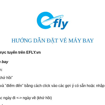
HƯỚNG DẪN ĐẶT VÉ MÁY BAY
rực tuyến trên EFLY.vn
n bay
m:
khứ hồi"
" và "điểm đến" bằng cách click vào các gợi ý có sẵn hoặc nhậ
c ngày đi <-> ngày về (khứ hồi)