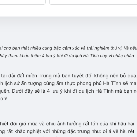
i cho bạn thật nhiều cung bậc cảm xúc và trải nghiệm thú vị. Và nế
hãy tham khảo thêm 4 lưu ý khi đi du lịch Hà Tĩnh này vì chắc chắn
 tại dải đất miền Trung mà bạn tuyệt đối không nên bỏ qua
ích lịch sử ấn tượng cùng ẩm thực phong phú Hà Tĩnh sẽ m
uên. Dưới đây sẽ là 4 lưu ý khi đi du lịch Hà Tĩnh mà bạn 
ơn!
hiệt đới gió mùa và chịu ảnh hưởng rất lớn của khí hậu hai
 rất khắc nghiệt với những đặc trưng như: oi ả về hè, rét