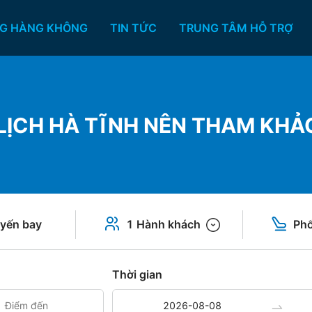
G HÀNG KHÔNG
TIN TỨC
TRUNG TÂM HỖ TRỢ
U LỊCH HÀ TĨNH NÊN THAM KHẢ
yến bay
1 Hành khách
Phổ
Thời gian