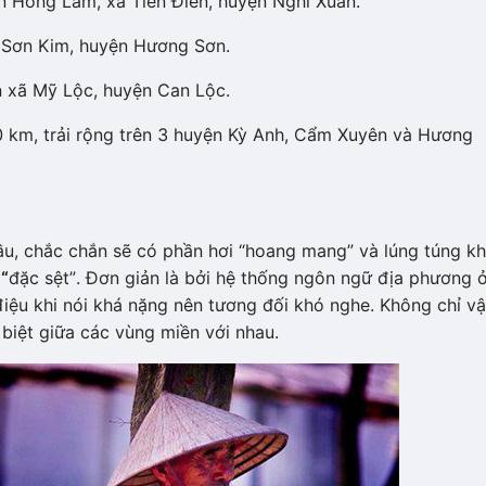
n Hồng Lam, xã Tiên Điền, huyện Nghi Xuân.
xã Sơn Kim, huyện Hương Sơn.
àn xã Mỹ Lộc, huyện Can Lộc.
 km, trải rộng trên 3 huyện Kỳ Anh, Cẩm Xuyên và Hương
ầu, chắc chắn sẽ có phần hơi “hoang mang” và lúng túng kh
“
đặc sệt”. Đơn giản là bởi hệ thống ngôn ngữ địa phương 
ệu khi nói khá nặng nên tương đối khó nghe. Không chỉ vậ
biệt giữa các vùng miền với nhau.