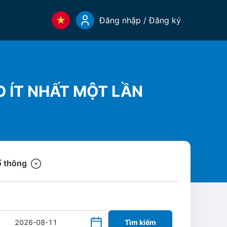
Đăng nhập / Đăng ký
O ÍT NHẤT MỘT LẦN
 thông
Tìm kiếm