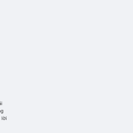
ái
ng
lời