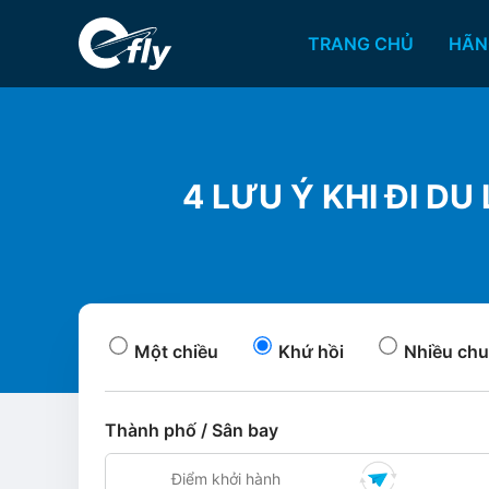
TRANG CHỦ
HÃN
4 LƯU Ý KHI ĐI D
Một chiều
Khứ hồi
Nhiều chu
Thành phố / Sân bay