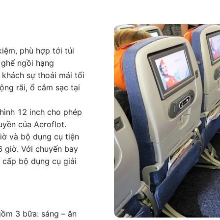
iệm, phù hợp tới túi
 ghế ngồi hạng
hách sự thoải mái tối
ộng rãi, ổ cắm sạc tại
 hình 12 inch cho phép
uyền của Aeroflot.
iờ và bộ dụng cụ tiện
6 giờ. Với chuyến bay
g cấp bộ dụng cụ giải
ồm 3 bữa: sáng – ăn