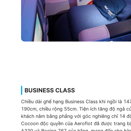
BUSINESS CLASS
Chiều dài ghế hạng Business Class khi ngồi là 1
190cm, chiều rộng 55cm. Tiện ích tăng độ ngả c
khách nằm bằng phẳng với góc nghiêng chỉ 14 độ
Cocoon độc quyền của Aeroflot đã được trang bị
A330 và Boeing 767 của hãng, mang đến cho hàn