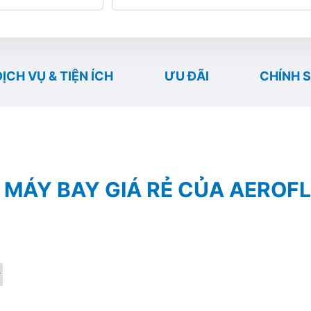
DỊCH VỤ & TIỆN ÍCH
ƯU ĐÃI
CHÍNH 
 MÁY BAY GIÁ RẺ CỦA AEROF