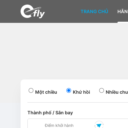
TRANG CHỦ
HÃN
Một chiều
Khứ hồi
Nhiều chu
Thành phố / Sân bay