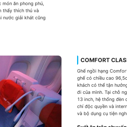
ác món ăn phong phú,
 thấy thích thú và
i nước giải khát cũng
COMFORT CLAS
Ghế ngồi hạng Comfort 
ghế có chiều cao 96,5
khách có thể tận hưởng
đi của mình. Tại chỗ n
13 inch, hệ thống đèn c
chí độc quyền và inter
và bộ dụng cụ tiện ngh