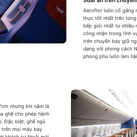
Suất ăn trên chuyến
Aeroflot luôn cố gắng
thực tốt nhất trên từn
bếp giỏi nhất từ nhiều
công nhận trong lĩnh 
trên chuyến bay giữ n
dạng với phong cách N
phong phú luôn làm hài
47cm nhưng khi nằm là
ủa ghế cho phép hành
. Đặc biệt, ghế ngủ
 trên mọi máy bay
h khách sự thoải mái