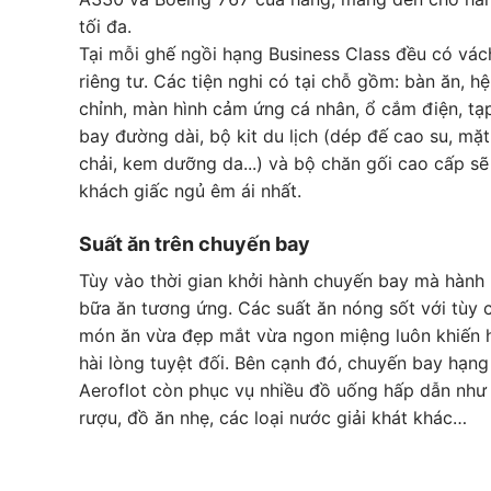
tối đa.
Tại mỗi ghế ngồi hạng Business Class đều có vác
riêng tư. Các tiện nghi có tại chỗ gồm: bàn ăn, h
chỉnh, màn hình cảm ứng cá nhân, ổ cắm điện, tạp 
bay đường dài, bộ kit du lịch (dép đế cao su, mặt
chải, kem dưỡng da...) và bộ chăn gối cao cấp s
khách giấc ngủ êm ái nhất.
Suất ăn trên chuyến bay
Tùy vào thời gian khởi hành chuyến bay mà hành
bữa ăn tương ứng. Các suất ăn nóng sốt với tùy 
món ăn vừa đẹp mắt vừa ngon miệng luôn khiến 
hài lòng tuyệt đối. Bên cạnh đó, chuyến bay hạng
Aeroflot còn phục vụ nhiều đồ uống hấp dẫn như n
rượu, đồ ăn nhẹ, các loại nước giải khát khác…