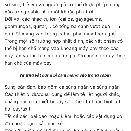
sơ sinh, trẻ em và người già có thể được phép mang
vào trong cabin như một khoản phụ trội
Đối với các nhạc cụ lớn (cellos, gayageums,
geomungos, guitar,... có tổng ba cạnh vượt quá 115
cm) để mang vào trong cabin, phải mua thêm ghế.
Trong một số trường hợp nhất định, các vật phẩm có
thể bị hạn chế mang vào khoang máy bay theo các
quy tắc và thủ tục của quốc gia đến hoặc do quy định
hạn chế của máy bay
Những vật dụng bị cấm mang vào trong cabin
Súng bắn đạn, bao gồm cả súng ngắn và súng ngắn
Các thiết bị được sử dụng để làm tê liệt người khác,
chẳng hạn như thiết bị gây sốc điện tử hoặc bình xịt
hơi cay/axit
​Tất cả các loại dao hoặc kiếm, hoặc các vật dụng có
đầu hoặc cạnh sắc như kéo
Các vật phẩm có thể được sử dụng làm vũ khí, chẳng