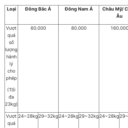
Loại
Đông Bắc Á
Đông Nam Á
Châu Mỹ/ 
Âu
Vượt
60.000
80.000
160.00
quá
số
lượng
hành
lý
cho
phép
(Tối
đa
23kg)
Vượt
24~28kg
29~32kg
24~28kg
29~32kg
24~28kg
29~
quá