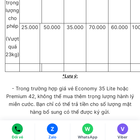
trọng
lượng
cho
phép
25.000
50.000
35.000
70.000
60.000
10
(Vượt
quá
23kg)
*Lưu ý:
- Trong trường hợp giá vé Economy 35 Lite hoặc
Ms Hằng
Ms Hằng
Premium 42, không thể mua thêm trọng lượng hành lý
(+84) 70 854 1213
(+84) 70 854 1213
miễn cước. Bạn chỉ có thể trả tiền cho số lượng mặt
Ms Huỳnh
Ms Huỳnh
hàng bổ sung có thể được ký gửi.
(+84) 90 295 1213
(+84) 90 295 1213
- Mỗi người có thể thêm tối đa hai kiện hành lý.
Z
W
V
- Nếu số lượng mặt hàng và trọng lượng vượt quá
Đổi vé
Zalo
WhatsApp
Viber