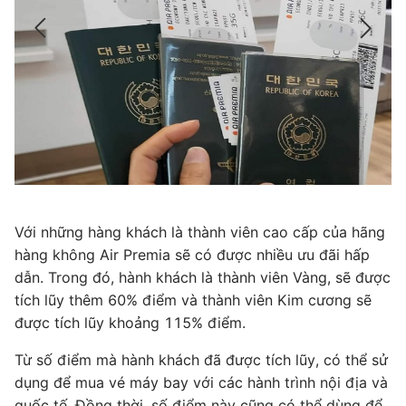
ng
Với những hàng khách là thành viên cao cấp của hãng
V
hàng không Air Premia sẽ có được nhiều ưu đãi hấp
h
ợc
dẫn. Trong đó, hành khách là thành viên Vàng, sẽ được
dẫ
tích lũy thêm 60% điểm và thành viên Kim cương sẽ
t
được tích lũy khoảng 115% điểm.
đ
sử
Từ số điểm mà hành khách đã được tích lũy, có thể sử
Từ
và
dụng để mua vé máy bay với các hành trình nội địa và
dụ
ể
quốc tế. Đồng thời, số điểm này cũng có thể dùng để
qu