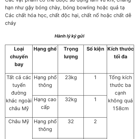
hạn như gậy bóng chày, bóng bowling hoặc quả tạ
​Các chất hóa học, chất độc hại, chất nổ hoặc chất dễ
cháy
Hành lý ký gửi
Loại
Hạng ghế
Trọng
Số kiện
Kích thước
chuyến
lượng
tối đa
bay
Tất cả các
Hạng phổ
23kg
1
Tổng kích
tuyến
thông
thước ba
đường
cạnh
Hạng cao
32kg
1
khác ngoài
không quá
cấp
châu Mỹ
158cm
Châu Mỹ
Hạng phổ
32
2
thông