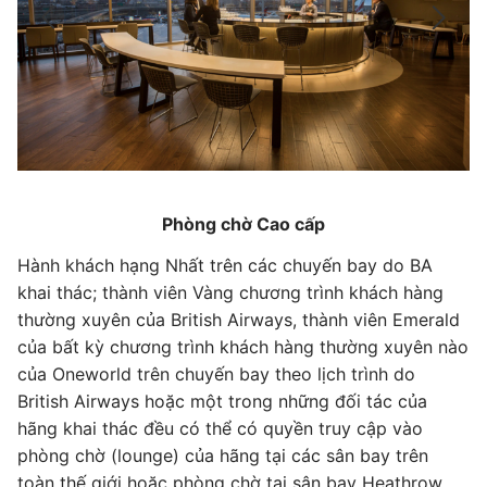
Phòng chờ Cao cấp
Hành khách hạng Nhất trên các chuyến bay do BA
Ch
khai thác; thành viên Vàng chương trình khách hàng
A
c
thường xuyên của British Airways, thành viên Emerald
tr
g.
của bất kỳ chương trình khách hàng thường xuyên nào
lợ
của Oneworld trên chuyến bay theo lịch trình do
ểm
Hà
British Airways hoặc một trong những đối tác của
Av
hãng khai thác đều có thể có quyền truy cập vào
s
hà
phòng chờ (lounge) của hãng tại các sân bay trên
là
toàn thế giới hoặc phòng chờ tại sân bay Heathrow.