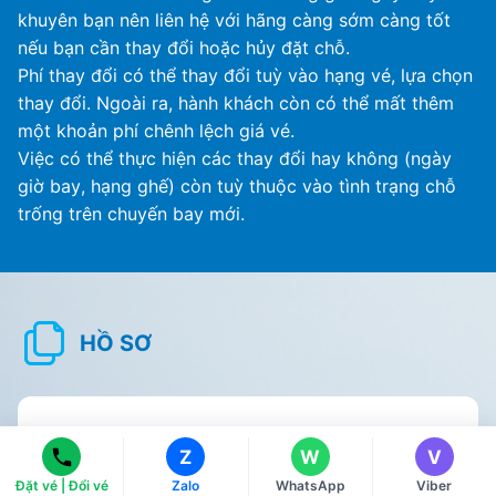
khuyên bạn nên liên hệ với hãng càng sớm càng tốt
nếu bạn cần thay đổi hoặc hủy đặt chỗ.
Phí thay đổi có thể thay đổi tuỳ vào hạng vé, lựa chọn
thay đổi. Ngoài ra, hành khách còn có thể mất thêm
một khoản phí chênh lệch giá vé.
Việc có thể thực hiện các thay đổi hay không (ngày
giờ bay, hạng ghế) còn tuỳ thuộc vào tình trạng chỗ
trống trên chuyến bay mới.
Ms Hằng
Ms Hằng
HỒ SƠ
(+84) 70 854 1213
(+84) 70 854 1213
Ms Huỳnh
Ms Huỳnh
(+84) 90 295 1213
(+84) 90 295 1213
British Airways (BA) là một hãng hàng không
Z
W
V
quốc gia của Vương quốc Anh và là một trong
Đặt vé | Đổi vé
Zalo
WhatsApp
Viber
những biểu tượng nổi bật của ngành hàng