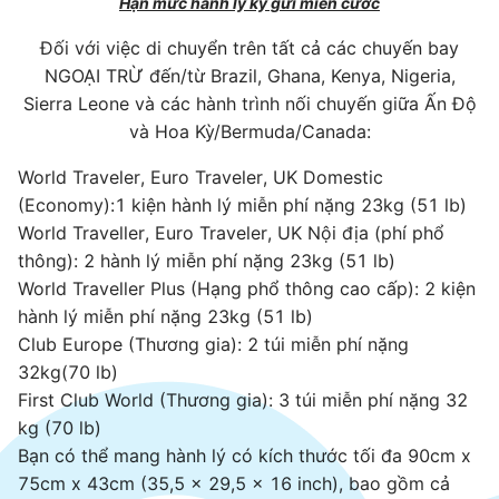
Hạn mức hành lý ký gửi miễn cước
Đối với việc di chuyển trên tất cả các chuyến bay
NGOẠI TRỪ đến/từ Brazil, Ghana, Kenya, Nigeria,
Sierra Leone và các hành trình nối chuyến giữa Ấn Độ
và Hoa Kỳ/Bermuda/Canada:
World Traveler, Euro Traveler, UK Domestic
(Economy):1 kiện hành lý miễn phí nặng 23kg (51 lb)
World Traveller, Euro Traveler, UK Nội địa (phí phổ
thông): 2 hành lý miễn phí nặng 23kg (51 lb)
World Traveller Plus (Hạng phổ thông cao cấp): 2 kiện
hành lý miễn phí nặng 23kg (51 lb)
Club Europe (Thương gia): 2 túi miễn phí nặng
32kg(70 lb)
First Club World (Thương gia): 3 túi miễn phí nặng 32
kg (70 lb)
Bạn có thể mang hành lý có kích thước tối đa 90cm x
75cm x 43cm (35,5 x 29,5 x 16 inch), bao gồm cả