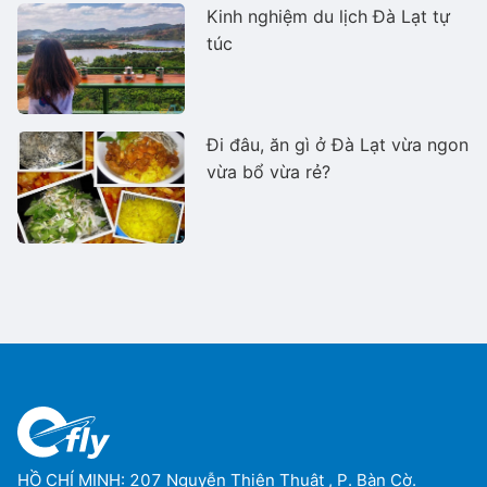
Kinh nghiệm du lịch Đà Lạt tự
túc
Đi đâu, ăn gì ở Đà Lạt vừa ngon
vừa bổ vừa rẻ?
HỒ CHÍ MINH: 207 Nguyễn Thiện Thuật , P. Bàn Cờ.