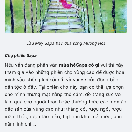
Cầu Mây Sapa bắc qua sông Mường Hoa
Chợ phiên Sapa
Nếu vẫn đang phân vân
mùa hè
Sapa có gì
vui thì hãy
tham gia vào những phiên chợ vùng cao để được hòa
mình vào không khí sôi nổi và vui vẻ của đồng bào
dân tộc ở đây. Tại phiên chợ này bạn có thể lựa chọn
cho mình những mặt hàng thổ cẩm, đồ trang sức về
làm quà cho người thân hoặc thưởng thức các món ăn
đặc sản của vùng cao như: thắng cố, rượu ngô, rượu
mầm thóc, rượu táo mèo, thịt hun khói, cải mèo, bún
nấm linh chi,...