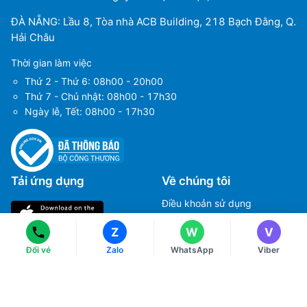
ĐÀ NẴNG: Lầu 8, Tòa nhà ACB Building, 218 Bạch Đằng, Q.
Hải Châu
Thời gian làm việc
Thứ 2 - Thứ 6: 08h00 - 20h00
Thứ 7 - Chủ nhật: 08h00 - 17h30
Ngày lễ, Tết: 08h00 - 17h30
Ms Hằng
Ms Hằng
(+84) 70 854 1213
(+84) 70 854 1213
Tải ứng dụng
Về chúng tôi
Ms Huỳnh
Ms Huỳnh
(+84) 90 295 1213
(+84) 90 295 1213
Điều khoản sử dụng
Chính sách bảo mật
Z
W
V
Hướng dẫn đặt vé máy bay
Đổi vé
Zalo
WhatsApp
Viber
Chính sách thanh toán
Chính sách xử lý khiếu nại
Liên hệ với chúng tôi
Chính sách đổi và trả