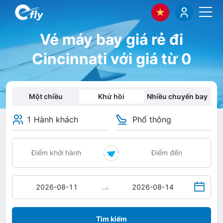
Vé máy bay giá rẻ đi
Cincinnati với giá từ 0
Một chiều
Khứ hồi
Nhiều chuyến bay
1 Hành khách
Phổ thông
Tìm kiếm