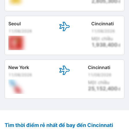
2,805,300
đ
Seoul
Cincinnati
11/08/2026
11/08/2026
Một chiều
1,938,400
đ
New York
Cincinnati
11/08/2026
11/08/2026
Một chiều
25,152,400
đ
Tìm thời điểm rẻ nhất để bay đến Cincinnati