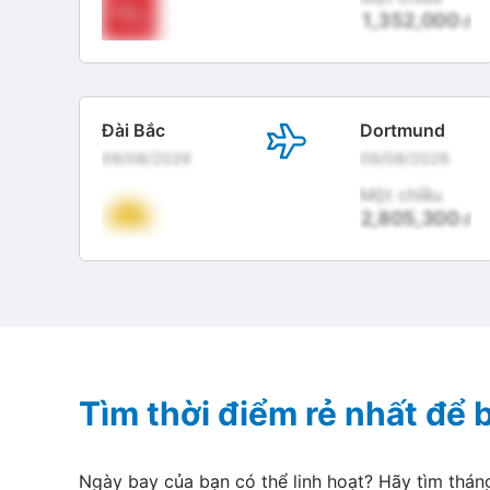
1,352,000
đ
Đài Bắc
Dortmund
09/08/2026
09/08/2026
Một chiều
2,805,300
đ
Tìm thời điểm rẻ nhất để
Ngày bay của bạn có thể linh hoạt? Hãy tìm thá