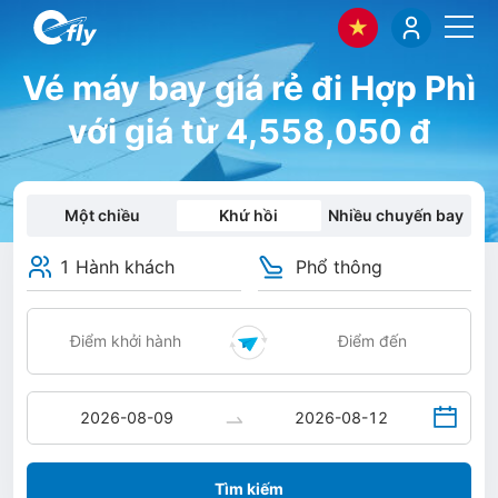
Vé máy bay giá rẻ đi Hợp Phì
với giá từ 4,558,050 đ
Một chiều
Khứ hồi
Nhiều chuyến bay
1 Hành khách
Phổ thông
Tìm kiếm