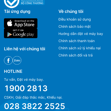
Tải ứng dụng
Về chúng tôi
Điều khoản sử dụng
Chính sách bảo mật
Hướng dẫn đặt vé máy bay
Chính sách thanh toán
Chính sách xử lý khiếu nại
Liên hệ với chúng tôi
Chính sách đổi và trả
HOTLINE
Tư vấn, Đặt vé máy bay.
1900 2813
CSKH, Giải đáp thắc mắc, Khiếu nại.
Ms Hằng
Ms Hằng
028 3822 2525
(+84) 70 854 1213
(+84) 70 854 1213