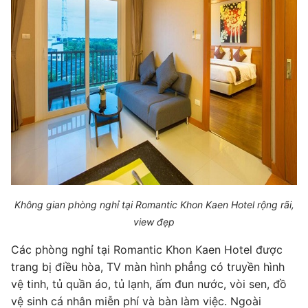
Không gian phòng nghỉ tại Romantic Khon Kaen Hotel rộng rãi,
view đẹp
Các phòng nghỉ tại Romantic Khon Kaen Hotel được
trang bị điều hòa, TV màn hình phẳng có truyền hình
vệ tinh, tủ quần áo, tủ lạnh, ấm đun nước, vòi sen, đồ
vệ sinh cá nhân miễn phí và bàn làm việc. Ngoài