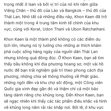
trọng nhất ở Isan và bởi vị trí của nó khi nằm giữa
Viêng Chăn – thủ đô của Lào và Bangkok – thủ đô của
Thái Lan. Nhờ tất cả những điều này, Khon Kaen đã trở
thành một trong 4 trung tâm kinh tế chính của khu
vực, cùng với Korat, Udon Thani và Ubon Ratchathani.
Khon Kaen là một thành phố không có các điểm du
lịch lớn, nhưng nó lý tưởng cho những ai thích khám
phá cuộc sống hàng ngày của người dân Thái Lan
nhưng không quá đông đúc. Ở Khon Kaen, bạn sẽ tìm
thấy bầu không khí địa phương hoang sơ, một vài hồ
nước để bạn trải nghiệm giải trí theo phong cách địa
phương, những chia sẻ thông thường về Phật giáo.
những ngôi đền và khu chợ sôi động, một Công viên
Quốc gia xinh đẹp gần đó và thậm chí cả một bảo
tàng dành riêng cho khủng long. Đến Khon Kaen, bạn
sẽ ngạc nhiên khi thấy các tác phẩm điêu khắc và hình
vẽ khủng long nằm rải rác khắp nơi. Bởi lẽ, ở khu vực