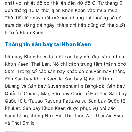
nhất với nhiệt độ có thể lên đến 40 độ C. Từ tháng 6
đến tháng 10 là thời gian Khon Kaen vào mùa mưa.
Thời tiết lúc này mát mẻ hơn nhưng thi thoảng sẽ có
mưa dai dẳng cả ngày, thậm chi bão cũng có thể xuất
hiện ở Khon Kaen.
Thông tin sân bay tại Khon Kaen
Sân bay Khon Kaen là một sân bay nội địa nằm ở tỉnh
Khon Kaen, Thái Lan. Nó chỉ cách trung tâm thành phố
5km. Trong số các sân bay khác có chuyến bay thẳng
đến Sân bay Khon Kaen là Sân bay Quốc tế Don
Muang và Sân bay Suvarnabhumi ở Bangkok, Sân bay
Quốc tế Chiang Mai, Sân bay Quốc tế Hat Yai, Sân bay
Quốc tế U-Tapao Rayong Pattaya và Sân bay Quốc tế
Phuket. Sân bay Khon Kaen được phục vụ bởi các
hãng hàng không Nok Air, Thai Lion Air, Thai Air Asia
và Thai Smile.