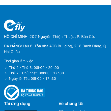
HỒ CHÍ MINH: 207 Nguyễn Thiện Thuật , P. Bàn Cờ.
ĐÀ NẴNG: Lầu 8, Tòa nhà ACB Building, 218 Bạch Đằng, Q.
Hải Châu
Thời gian làm việc
Thứ 2 - Thứ 6: 08h00 - 20h00
Thứ 7 - Chủ nhật: 08h00 - 17h30
Ngày lễ, Tết: 08h00 - 17h30
Tải ứng dụng
Về chúng tôi