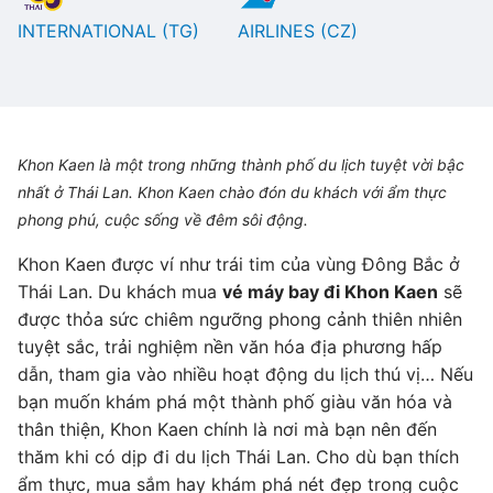
INTERNATIONAL (TG)
AIRLINES (CZ)
Khon Kaen là một trong những thành phố du lịch tuyệt vời bậc
nhất ở Thái Lan. Khon Kaen chào đón du khách với ẩm thực
phong phú, cuộc sống về đêm sôi động.
Khon Kaen được ví như trái tim của vùng Đông Bắc ở
Thái Lan. Du khách mua
vé máy bay đi Khon Kaen
sẽ
được thỏa sức chiêm ngưỡng phong cảnh thiên nhiên
tuyệt sắc, trải nghiệm nền văn hóa địa phương hấp
dẫn, tham gia vào nhiều hoạt động du lịch thú vị… Nếu
bạn muốn khám phá một thành phố giàu văn hóa và
thân thiện, Khon Kaen chính là nơi mà bạn nên đến
thăm khi có dịp đi du lịch Thái Lan. Cho dù bạn thích
ẩm thực, mua sắm hay khám phá nét đẹp trong cuộc