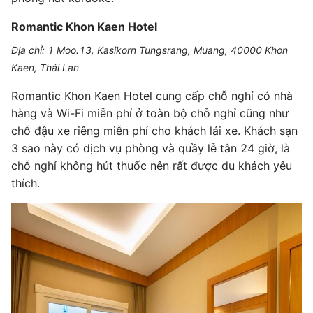
Romantic Khon Kaen Hotel
Địa chỉ: 1 Moo.13, Kasikorn Tungsrang, Muang, 40000 Khon
Kaen, Thái Lan
Romantic Khon Kaen Hotel cung cấp chỗ nghỉ có nhà
hàng và Wi-Fi miễn phí ở toàn bộ chỗ nghỉ cũng như
chỗ đậu xe riêng miễn phí cho khách lái xe. Khách sạn
3 sao này có dịch vụ phòng và quầy lễ tân 24 giờ, là
chỗ nghỉ không hút thuốc nên rất được du khách yêu
thích.