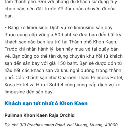
tâm thành phố. Đối với những du khách sử dụng tùy
chọn này, nên đặt trước để đảm bảo chuyến đi của
bạn.
- Bằng xe limousine: Dịch vụ xe limousine sân bay
được cung cấp với giá 50 baht sẽ đưa bạn đến bất kỳ
khách sạn nào bạn lưu trú tại Thành phố Khon Kaen.
Trước khi nhận hành lý, bạn hãy mua vé tại quầy bán
vé. Bạn cũng có thể tận dụng chuyến khứ hồi từ khách
sạn đến sân bay với giá 150 baht. Bạn sẽ được đón từ
hầu hết các khách sạn và khu nghỉ dưỡng trong thành
phố. Các khách sạn như Charoen Thani Princess Hotel,
Kosa Hotel và Hotel Sofitel cũng cung cấp dịch vụ xe
limousine đến sân bay.
Khách sạn tốt nhất ở Khon Kaen
Pullman Khon Kaen Raja Orchid
Địa chỉ: 9/9 Prachasumran Road, Nai Muang, Muang, 40000