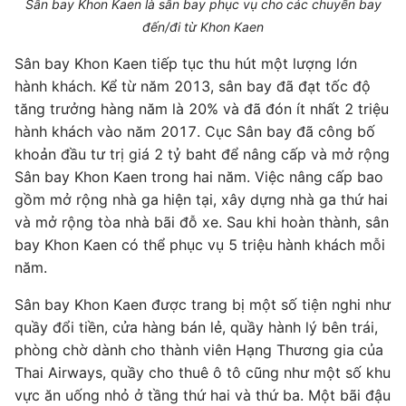
Sân bay Khon Kaen là sân bay phục vụ cho các chuyến bay
đến/đi từ Khon Kaen
Sân bay Khon Kaen tiếp tục thu hút một lượng lớn
hành khách. Kể từ năm 2013, sân bay đã đạt tốc độ
tăng trưởng hàng năm là 20% và đã đón ít nhất 2 triệu
hành khách vào năm 2017. Cục Sân bay đã công bố
khoản đầu tư trị giá 2 tỷ baht để nâng cấp và mở rộng
Sân bay Khon Kaen trong hai năm. Việc nâng cấp bao
gồm mở rộng nhà ga hiện tại, xây dựng nhà ga thứ hai
và mở rộng tòa nhà bãi đỗ xe. Sau khi hoàn thành, sân
bay Khon Kaen ​​có thể phục vụ 5 triệu hành khách mỗi
năm.
Sân bay Khon Kaen được trang bị một số tiện nghi như
quầy đổi tiền, cửa hàng bán lẻ, quầy hành lý bên trái,
phòng chờ dành cho thành viên Hạng Thương gia của
Thai Airways, quầy cho thuê ô tô cũng như một số khu
vực ăn uống nhỏ ở tầng thứ hai và thứ ba. Một bãi đậu