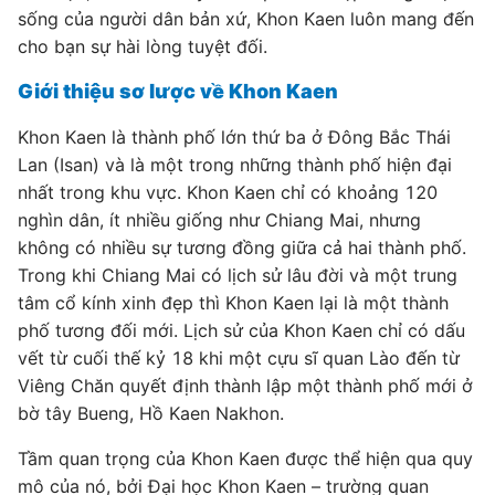
sống của người dân bản xứ, Khon Kaen luôn mang đến
cho bạn sự hài lòng tuyệt đối.
Giới thiệu sơ lược về Khon Kaen
Khon Kaen là thành phố lớn thứ ba ở Đông Bắc Thái
Lan (Isan) và là một trong những thành phố hiện đại
nhất trong khu vực. Khon Kaen chỉ có khoảng 120
nghìn dân, ít nhiều giống như Chiang Mai, nhưng
không có nhiều sự tương đồng giữa cả hai thành phố.
Trong khi Chiang Mai có lịch sử lâu đời và một trung
tâm cổ kính xinh đẹp thì Khon Kaen lại là một thành
phố tương đối mới. Lịch sử của Khon Kaen chỉ có dấu
vết từ cuối thế kỷ 18 khi một cựu sĩ quan Lào đến từ
Viêng Chăn quyết định thành lập một thành phố mới ở
bờ tây Bueng, Hồ Kaen Nakhon.
Tầm quan trọng của Khon Kaen được thể hiện qua quy
mô của nó, bởi Đại học Khon Kaen – trường quan