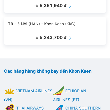
5,351,940 đ
từ
T9
Hà Nội (HAN) - Khon Kaen (KKC)
5,243,700 đ
từ
Các hãng hàng không bay đến Khon Kaen
VIETNAM AIRLINES
ETHIOPIAN
(VN)
AIRLINES (ET)
THAI AIRWAYS
CHINA SOUTHERN