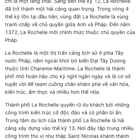
chỉ là một làng chài. Sang đến thế kỷ 12, La Rochelle
đã trở thành một hải cảng quan trọng. Trong vòng 4
thế kỷ tồn tại đầu tiên, vùng đất La Rochelle là vùng
tranh chấp về chủ quyền giữa Anh và Pháp. Đến năm
1372, La Rochelle mới chính thức thuộc chủ quyền của
Pháp.
La Rochelle là một thị trấn cảng lịch sử ở phía Tây
nước Pháp, nằm ngoài khơi bờ biển Đại Tây Dương
thuộc tỉnh Charente-Maritime. La Rochelle là thành
phố nhỏ hoàn hảo cho kỳ nghỉ ngắn ngày và là cơ sở
tuyệt vời để team cuồng chân khám phá về văn hóa,
kiến ​​trúc, ẩm thực và nhiều hơn thế nữa.
Thành phố La Rochelle quyến rũ du khách bởi những
công trình kiến trúc cổ độc đáo và có phần bí ẩn.
Trung tâm du lịch của thành phố La Rochelle là hải
cảng xây dựng vào thế kỷ 13. Nơi đây tập trung nhiều
công trình thú vị như tháp Saint Nicolas khánh thành