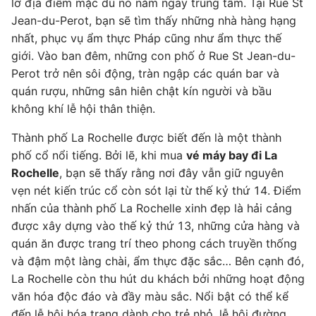
lỡ địa điểm mặc dù nó nằm ngay trung tâm. Tại Rue St
Jean-du-Perot, bạn sẽ tìm thấy những nhà hàng hạng
nhất, phục vụ ẩm thực Pháp cũng như ẩm thực thế
giới. Vào ban đêm, những con phố ở Rue St Jean-du-
Perot trở nên sôi động, tràn ngập các quán bar và
quán rượu, những sân hiên chật kín người và bầu
không khí lễ hội thân thiện.
Thành phố La Rochelle được biết đến là một thành
phố cổ nổi tiếng. Bởi lẽ, khi mua
vé máy bay đi La
Rochelle
, bạn sẽ thấy rằng nơi đây vẫn giữ nguyên
vẹn nét kiến trúc cổ còn sót lại từ thế kỷ thứ 14. Điểm
nhấn của thành phố La Rochelle xinh đẹp là hải cảng
được xây dựng vào thế kỷ thứ 13, những cửa hàng và
quán ăn được trang trí theo phong cách truyền thống
và đậm một làng chài, ẩm thực đặc sắc… Bên cạnh đó,
La Rochelle còn thu hút du khách bởi những hoạt động
văn hóa độc đáo và đầy màu sắc. Nổi bật có thể kể
đến lễ hội hóa trang dành cho trẻ nhỏ, lễ hội đường