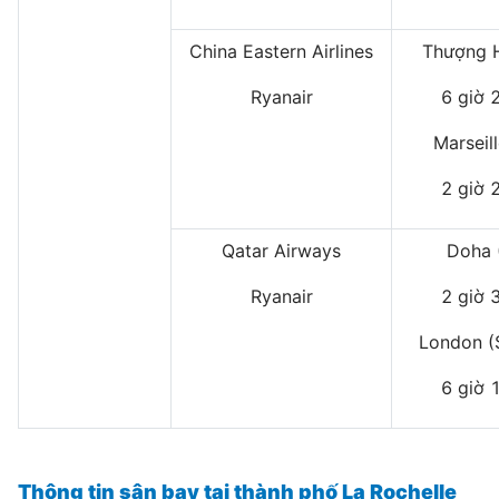
China Eastern Airlines
Thượng H
Ryanair
6 giờ 
Marseil
2 giờ 
Qatar Airways
Doha 
Ryanair
2 giờ 
London (
6 giờ 
Thông tin sân bay tại thành phố La Rochelle