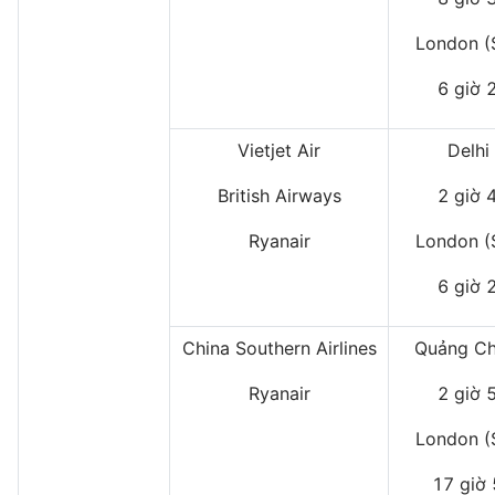
London (
6 giờ 
Vietjet Air
Delhi
British Airways
2 giờ 
Ryanair
London (
6 giờ 
China Southern Airlines
Quảng Ch
Ryanair
2 giờ 
London (
17 giờ 