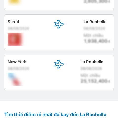
2,805,300
đ
Seoul
La Rochelle
08/08/2026
08/08/2026
Một chiều
1,938,400
đ
New York
La Rochelle
08/08/2026
08/08/2026
Một chiều
25,152,400
đ
Tìm thời điểm rẻ nhất để bay đến La Rochelle