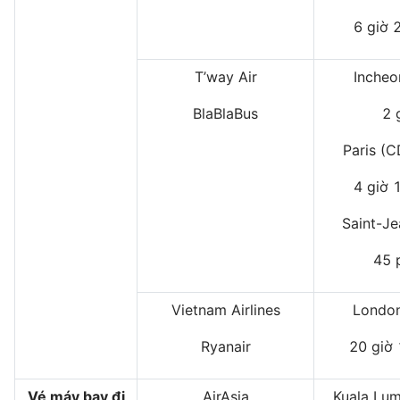
6 giờ 
T’way Air
Incheo
BlaBlaBus
2 
Paris (
4 giờ 
Saint-Je
45 
Vietnam Airlines
London
Ryanair
20 giờ 
Vé máy bay đi
AirAsia
Kuala Lum