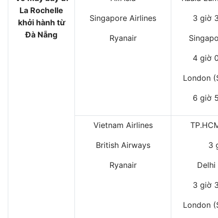
La Rochelle
Singapore Airlines
3 giờ 
khởi hành từ
Đà Nẵng
Ryanair
Singapo
4 giờ 
London (
6 giờ 
Vietnam Airlines
TP.HCM
British Airways
3 
Ryanair
Delhi
3 giờ 
London (