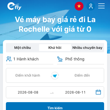
Vé máy bay giá rẻ đi La
Rochelle với giá từ 0
Một chiều
Khứ hồi
Nhiều chuyến bay
1 Hành khách
Phổ thông
Tìm kiếm