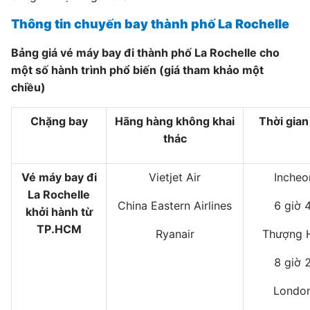
Thông tin chuyến bay thành phố La Rochelle
Bảng giá vé máy bay đi thành phố La Rochelle cho
một số hành trình phổ biến (giá tham khảo một
chiều)
Chặng bay
Hãng hàng không khai
Thời gian
thác
Vé máy bay đi
Vietjet Air
Incheo
La Rochelle
China Eastern Airlines
6 giờ 
khởi hành từ
TP.HCM
Ryanair
Thượng H
8 giờ 
London