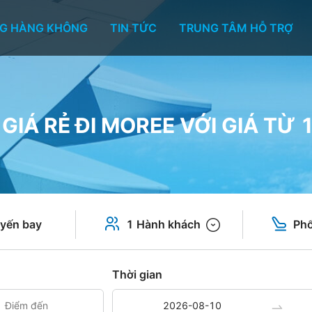
G HÀNG KHÔNG
TIN TỨC
TRUNG TÂM HỖ TRỢ
GIÁ RẺ ĐI MOREE VỚI GIÁ TỪ 
yến bay
1 Hành khách
Phổ
Thời gian