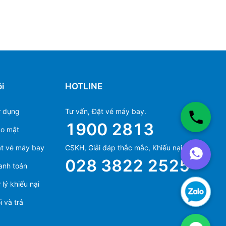
i
HOTLINE
ử dụng
Tư vấn, Đặt vé máy bay.
1900 2813
ảo mật
Ms Hằng
t vé máy bay
CSKH, Giải đáp thắc mắc, Khiếu nại.
(+84) 70 854 1213
028 3822 2525
anh toán
Ms Huỳnh
(+84) 90 295 1213
lý khiếu nại
 và trả
Ms Hằng