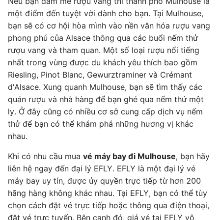
Nếu bạn đam mê rượu vang thì thành phố Mulhouse là
một điểm đến tuyệt vời dành cho bạn. Tại Mulhouse,
bạn sẽ có cơ hội hòa mình vào nền văn hóa rượu vang
phong phú của Alsace thông qua các buổi nếm thử
rượu vang và tham quan. Một số loại rượu nổi tiếng
nhất trong vùng được du khách yêu thích bao gồm
Riesling, Pinot Blanc, Gewurztraminer và Crémant
d'Alsace. Xung quanh Mulhouse, bạn sẽ tìm thấy các
quán rượu và nhà hàng để bạn ghé qua nếm thử một
ly. Ở đây cũng có nhiều cơ sở cung cấp dịch vụ nếm
thử để bạn có thể khám phá những hương vị khác
nhau.
Khi có nhu cầu mua
vé máy bay đi Mulhouse
, bạn hãy
liên hệ ngay đến đại lý EFLY. EFLY là một đại lý vé
máy bay uy tín, được ủy quyền trực tiếp từ hơn 200
hãng hàng không khác nhau. Tại EFLY, bạn có thể tùy
chọn cách đặt vé trực tiếp hoặc thông qua điện thoại,
đặt vé trực tuyến. Bên cạnh đó, giá vé tại EFLY vô