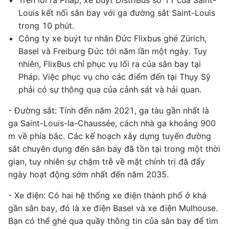
Trên lối ra Pháp, xe buýt DistriBus số 11 của Saint-
Louis kết nối sân bay với ga đường sắt Saint-Louis
trong 10 phút.
Công ty xe buýt tư nhân Đức Flixbus ghé Zürich,
Basel và Freiburg Đức tới năm lần một ngày. Tuy
nhiên, FlixBus chỉ phục vụ lối ra của sân bay tại
Pháp. Việc phục vụ cho các điểm đến tại Thụy Sỹ
phải có sự thông qua của cảnh sát và hải quan.
- Đường sắt: Tính đến năm 2021, ga tàu gần nhất là
ga Saint-Louis-la-Chaussée, cách nhà ga khoảng 900
m về phía bắc. Các kế hoạch xây dựng tuyến đường
sắt chuyên dụng đến sân bay đã tồn tại trong một thời
gian, tuy nhiên sự chậm trễ về mặt chính trị đã đẩy
ngày hoạt động sớm nhất đến năm 2035.
- Xe điện: Có hai hệ thống xe điện thành phố ở khá
gần sân bay, đó là xe điện Basel và xe điện Mulhouse.
Bạn có thể ghé qua quầy thông tin của sân bay để tìm