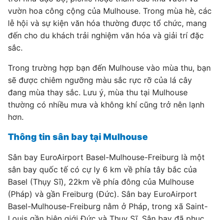
vườn hoa công cộng của Mulhouse. Trong mùa hè, các
lễ hội và sự kiện văn hóa thường được tổ chức, mang
đến cho du khách trải nghiệm văn hóa và giải trí đặc
sắc.
Trong trường hợp bạn đến Mulhouse vào mùa thu, bạn
sẽ được chiêm ngưỡng màu sắc rực rỡ của lá cây
đang mùa thay sắc. Lưu ý, mùa thu tại Mulhouse
thường có nhiều mưa và không khí cũng trở nên lạnh
hơn.
Thông tin sân bay tại Mulhouse
Sân bay EuroAirport Basel-Mulhouse-Freiburg là một
sân bay quốc tế có cự ly 6 km về phía tây bắc của
Basel (Thụy Sĩ), 22km về phía đông của Mulhouse
(Pháp) và gần Freiburg (Đức). Sân bay EuroAirport
Basel-Mulhouse-Freiburg nằm ở Pháp, trong xã Saint-
Louis gần biên giới Đức và Thụy Sĩ. Sân bay đã phục