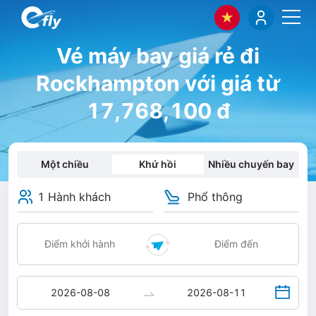
Vé máy bay giá rẻ đi
Rockhampton với giá từ
17,768,100 đ
Một chiều
Khứ hồi
Nhiều chuyến bay
1 Hành khách
Phổ thông