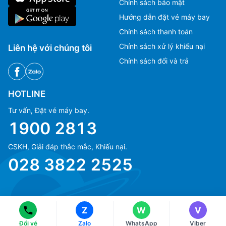
Chính sách bảo mật
Hướng dẫn đặt vé máy bay
Chính sách thanh toán
Chính sách xử lý khiếu nại
Liên hệ với chúng tôi
Chính sách đổi và trả
HOTLINE
Tư vấn, Đặt vé máy bay.
1900 2813
CSKH, Giải đáp thắc mắc, Khiếu nại.
Ms Hằng
Ms Hằng
028 3822 2525
(+84) 70 854 1213
(+84) 70 854 1213
Ms Huỳnh
Ms Huỳnh
(+84) 90 295 1213
(+84) 90 295 1213
Z
W
V
© Copyright 2018 eFly.vn · All Rights reserved.
Đổi vé
Zalo
WhatsApp
Viber