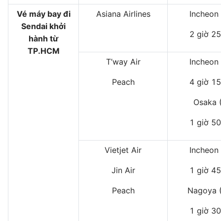
Vé máy bay đi
Asiana Airlines
Incheon 
Sendai khởi
2 giờ 25
hành từ
TP.HCM
T’way Air
Incheon 
Peach
4 giờ 15
Osaka (
1 giờ 50
Vietjet Air
Incheon 
Jin Air
1 giờ 45
Peach
Nagoya 
1 giờ 30