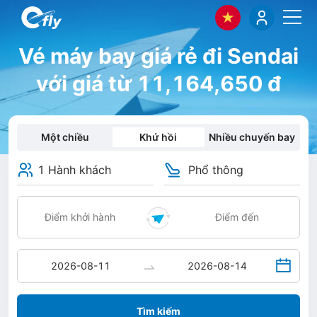
Vé máy bay giá rẻ đi Sendai
với giá từ 11,164,650 đ
Một chiều
Khứ hồi
Nhiều chuyến bay
1 Hành khách
Phổ thông
Tìm kiếm