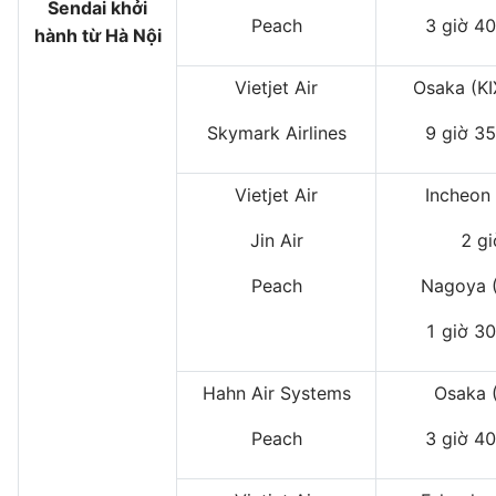
Sendai khởi
Peach
3 giờ 40
hành từ Hà Nội
Vietjet Air
Osaka (K
Skymark Airlines
9 giờ 35
Vietjet Air
Incheon 
Jin Air
2 gi
Peach
Nagoya 
1 giờ 30
Hahn Air Systems
Osaka (
Peach
3 giờ 40