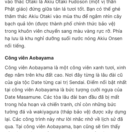
vào thác Otaki là Akiu Otaki Fudoson (một vị thần
Phật giáo) đứng giữa tán lá tươi tốt. Bạn có thể ghé
thăm thác Akiu Otaki vào mùa thu để ngắm nhìn cây
bạch quả lớn (được thành phố chính thức bảo vệ)
trong khuôn viên chuyển sang màu vàng rực rỡ. Phía
hạ lưu là khu nghỉ dưỡng suối nước nóng Akiu Onsen
nổi tiếng.
Công viên Aobayama
Công viên Aobayama là một công viên xanh tươi, xinh
đẹp nằm trên khu đất cao. Nơi đây từng là lâu đài cũ
của gia tộc Date từng cai trị Sendai. Điểm nổi bật nhất
tại công viên Aobayama là bức tượng cưỡi ngựa của
Date Masamune. Các tòa lâu đài ban đầu đã bị mất
trong hỏa hoạn và chiến tranh, chỉ còn những bức
tường đá và wakiyagura (tháp bảo vệ) được xây dựng
lại. Các công trình này như lời nhắc nhở về lịch sử đã
qua. Tại công viên Aobayama, bạn cũng sẽ tìm thấy