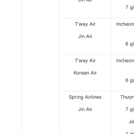
7 g
T’way Air
Incheo
Jin Air
6 g
T’way Air
Incheo
Korean Air
6 g
Spring Airlines
Thượn
Jin Air
7 g
Je
1 g