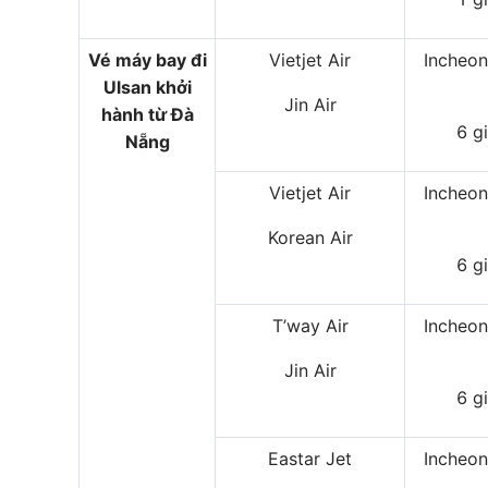
Vé máy bay đi
Vietjet Air
Incheo
Ulsan khởi
Jin Air
hành từ Đà
6 g
Nẵng
Vietjet Air
Incheo
Korean Air
6 g
T’way Air
Incheo
Jin Air
6 g
Eastar Jet
Incheo