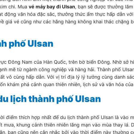
 kim chi. Mua
vé máy bay đi Ulsan
, bạn sẽ được thưởng lãm c
oạt động văn hóa đặc sắc, thưởng thức ẩm thực hấp dẫn vớ
 về giá vé cũng như các hãng hàng không khai thác chặng 
nh phố Ulsan
vực Đông Nam của Hàn Quốc, trên bờ biển Đông. Nhờ sở hữu
 mạnh mẽ từ ngành công nghiệp và hàng hải. Thành phố Ulsan
 vô cùng hấp dẫn. Với vị trí địa lý lý tưởng cùng danh sác
 khám phá cảnh quan thiên nhiên, lịch sử và văn hóa củ
du lịch thành phố Ulsan
ời điểm thích hợp nhất để du lịch thành phố Ulsan là vào m
, ít mưa, khung cảnh thiên nhiên lãng mạn vào mùa thay lá.
uân, bạn cũng nên cân nhắc bởi vào thời điểm này thường 