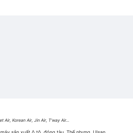
Air, Korean Air, Jin Air, T’way Air…
máy sản xuất ô tô, đóng tàu. Thế nhưng, Ulsan