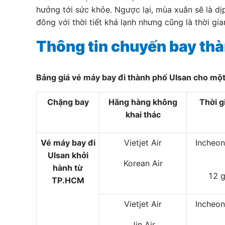
hưởng tới sức khỏe. Ngược lại, mùa xuân sẽ là d
đông với thời tiết khá lạnh nhưng cũng là thời gi
Thông tin chuyến bay th
Bảng giá vé máy bay đi thành phố Ulsan cho một
Chặng bay
Hãng hàng không
Thời g
khai thác
Vé máy bay đi
Vietjet Air
Incheo
Ulsan khởi
Korean Air
hành từ
12 g
TP.HCM
Vietjet Air
Incheo
Jin Air