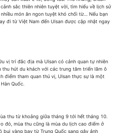
ảnh sắc thiên nhiên tuyệt vời, tìm hiểu về lịch sử
i nhiều món ăn ngon tuyệt khó chối từ… Nếu bạn
bay đi từ Việt Nam đến Ulsan được cập nhật ngay
 vị trí đắc địa mà Ulsan có cảnh quan tự nhiên
 thu hút du khách với các trung tâm triển lãm ô
h điểm tham quan thú vị, Ulsan thực sự là một
a Hàn Quốc.
ùa thu từ khoảng giữa tháng 9 tới hết tháng 10.
 Do đó, mùa thu cũng là mùa du lịch cao điểm ở
có bụi vàng bay từ Trung Quốc sang gây ảnh