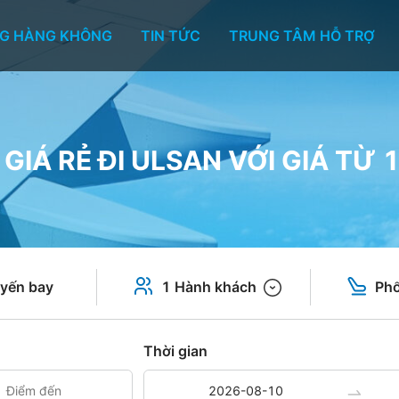
G HÀNG KHÔNG
TIN TỨC
TRUNG TÂM HỖ TRỢ
GIÁ RẺ ĐI ULSAN VỚI GIÁ TỪ 
yến bay
1 Hành khách
Phổ
Thời gian