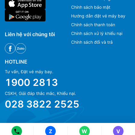
Chính sách bảo mật
Hướng dẫn đặt vé máy bay
Chính sách thanh toán
Chính sách xử lý khiếu nại
Liên hệ với chúng tôi
Chính sách đổi và trả
HOTLINE
Tư vấn, Đặt vé máy bay.
1900 2813
CSKH, Giải đáp thắc mắc, Khiếu nại.
Ms Hằng
Ms Hằng
028 3822 2525
(+84) 70 854 1213
(+84) 70 854 1213
Ms Huỳnh
Ms Huỳnh
(+84) 90 295 1213
(+84) 90 295 1213
Z
W
V