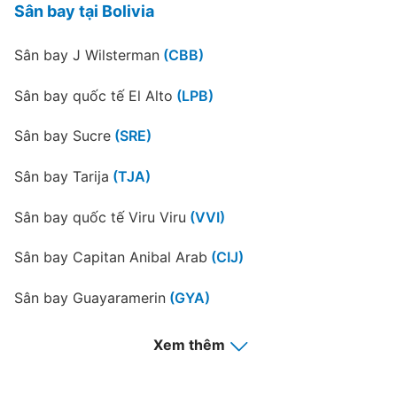
Sân bay tại Bolivia
Sân bay J Wilsterman
(CBB)
Sân bay quốc tế El Alto
(LPB)
Sân bay Sucre
(SRE)
Sân bay Tarija
(TJA)
Sân bay quốc tế Viru Viru
(VVI)
Sân bay Capitan Anibal Arab
(CIJ)
Sân bay Guayaramerin
(GYA)
Sân bay Juan Mendoza
(ORU)
Xem thêm
Sân bay Riberalta
(RIB)