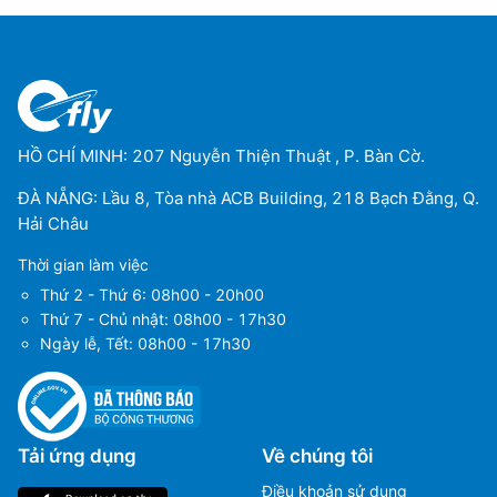
Sân bay Trinidad
(TDD)
Sân bay Uyuni
(UYU)
Sân bay Yacuiba
(BYC)
HỒ CHÍ MINH: 207 Nguyễn Thiện Thuật , P. Bàn Cờ.
ĐÀ NẴNG: Lầu 8, Tòa nhà ACB Building, 218 Bạch Đằng, Q.
Hải Châu
Thời gian làm việc
Thứ 2 - Thứ 6: 08h00 - 20h00
Thứ 7 - Chủ nhật: 08h00 - 17h30
Ngày lễ, Tết: 08h00 - 17h30
Tải ứng dụng
Về chúng tôi
Điều khoản sử dụng