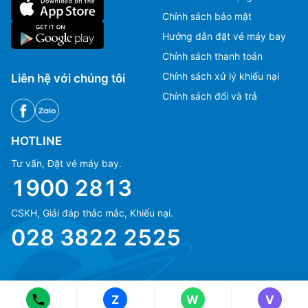
Chính sách bảo mật
Hướng dẫn đặt vé máy bay
Chính sách thanh toán
Chính sách xử lý khiếu nại
Liên hệ với chúng tôi
Chính sách đổi và trả
HOTLINE
Tư vấn, Đặt vé máy bay.
1900 2813
CSKH, Giải đáp thắc mắc, Khiếu nại.
Ms Hằng
Ms Hằng
028 3822 2525
(+84) 70 854 1213
(+84) 70 854 1213
Ms Huỳnh
Ms Huỳnh
(+84) 90 295 1213
(+84) 90 295 1213
Z
W
V