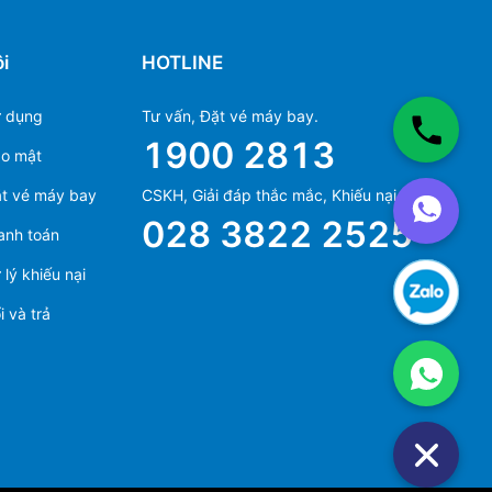
i
HOTLINE
ử dụng
Tư vấn, Đặt vé máy bay.
1900 2813
ảo mật
Ms Hằng
t vé máy bay
CSKH, Giải đáp thắc mắc, Khiếu nại.
(+84) 70 854 1213
028 3822 2525
anh toán
Ms Huỳnh
(+84) 90 295 1213
lý khiếu nại
 và trả
Ms Hằng
(+84) 70 854 1213
Ms Huỳnh
(+84) 90 295 1213