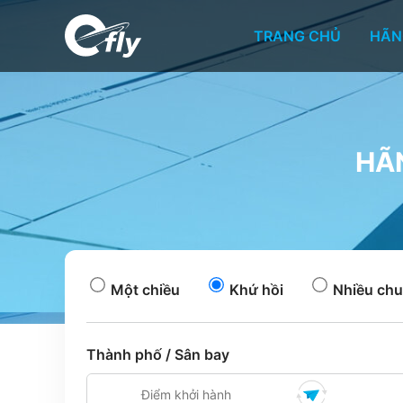
TRANG CHỦ
HÃN
HÃ
Một chiều
Khứ hồi
Nhiều chu
Thành phố / Sân bay