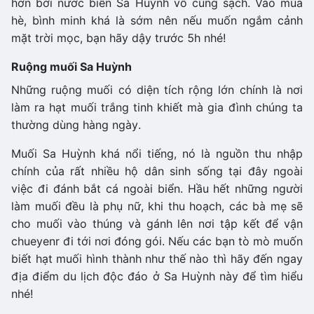
hơn bởi nước biển Sa Huỳnh vô cùng sạch. Vào mùa
hè, bình minh khá là sớm nên nếu muốn ngắm cảnh
mặt trời mọc, bạn hãy dậy trước 5h nhé!
Ruộng muối Sa Huỳnh
Những ruộng muối có diện tích rộng lớn chính là nơi
làm ra hạt muối trắng tinh khiết mà gia đình chúng ta
thường dùng hàng ngày.
Muối Sa Huỳnh khá nổi tiếng, nó là nguồn thu nhập
chính của rất nhiều hộ dân sinh sống tại đây ngoài
việc đi đánh bắt cá ngoài biển. Hầu hết những người
làm muối đều là phụ nữ, khi thu hoạch, các bà mẹ sẽ
cho muối vào thúng và gánh lên nơi tập kết để vận
chueyenr đi tới nơi đóng gói. Nếu các bạn tò mò muốn
biết hạt muối hình thành như thế nào thì hãy đến ngay
địa điểm du lịch độc đáo ở Sa Huỳnh này để tìm hiểu
nhé!