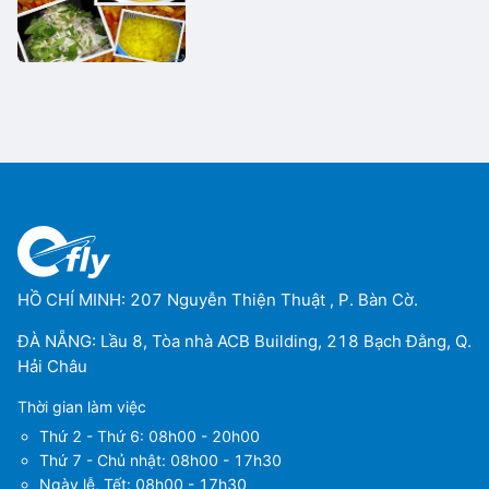
HỒ CHÍ MINH: 207 Nguyễn Thiện Thuật , P. Bàn Cờ.
ĐÀ NẴNG: Lầu 8, Tòa nhà ACB Building, 218 Bạch Đằng, Q.
Hải Châu
Thời gian làm việc
Thứ 2 - Thứ 6: 08h00 - 20h00
Thứ 7 - Chủ nhật: 08h00 - 17h30
Ngày lễ, Tết: 08h00 - 17h30