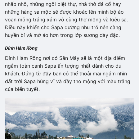
nhấp nhô, những ngôi biệt thự, nhà thờ đá cổ hay
những hàng sa mộc sẽ được khoác lên mình bộ áo
voan mỏng trắng xám vô cùng thơ mộng và kiêu sa.
Điều này khiến cho Sapa dường như trở nên càng
huyền bí và mờ ảo hơn trong lớp sương dày đặc.
Đỉnh Hàm Rồng
Đỉnh Hàm Rồng nơi có Sân Mây sẽ là một địa điểm
ngắm toàn cảnh Sapa ấn tượng nhất dành cho du
khách. Đứng từ đây bạn có thể thoải mái ngắm nhìn
đất trời Sapa hùng vĩ và đầy thơ mộng với màu trắng
của biển tuyết.