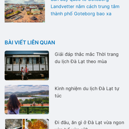
Landvetter nằm cách trung tâm
thành phố Goteborg bao xa
BÀI VIẾT LIÊN QUAN
Giải đáp thắc mắc Thời trang
du lịch Đà Lạt theo mùa
Kinh nghiệm du lịch Đà Lạt tự
túc
Đi đâu, ăn gì ở Đà Lạt vừa ngon