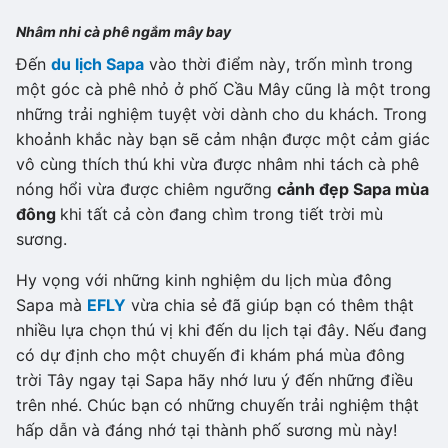
Nhâm nhi cà phê ngắm mây bay
Đến
du lịch Sapa
vào thời điểm này, trốn mình trong
một góc cà phê nhỏ ở phố Cầu Mây cũng là một trong
những trải nghiệm tuyệt vời dành cho du khách. Trong
khoảnh khắc này bạn sẽ cảm nhận được một cảm giác
vô cùng thích thú khi vừa được nhâm nhi tách cà phê
nóng hổi vừa được chiêm ngưỡng
cảnh đẹp Sapa mùa
đông
khi tất cả còn đang chìm trong tiết trời mù
sương.
Hy vọng với những kinh nghiệm du lịch mùa đông
Sapa mà
EFLY
vừa chia sẻ đã giúp bạn có thêm thật
nhiều lựa chọn thú vị khi đến du lịch tại đây. Nếu đang
có dự định cho một chuyến đi khám phá mùa đông
trời Tây ngay tại Sapa hãy nhớ lưu ý đến những điều
trên nhé. Chúc bạn có những chuyến trải nghiệm thật
hấp dẫn và đáng nhớ tại thành phố sương mù này!