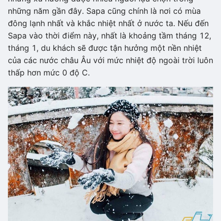
những năm gần đây. Sapa cũng chính là nơi có mùa
đông lạnh nhất và khắc nhiệt nhất ở nước ta. Nếu đến
Sapa vào thời điểm này, nhất là khoảng tầm tháng 12,
tháng 1, du khách sẽ được tận hưởng một nền nhiệt
của các nước châu Âu với mức nhiệt độ ngoài trời luôn
thấp hơn mức 0 độ C.