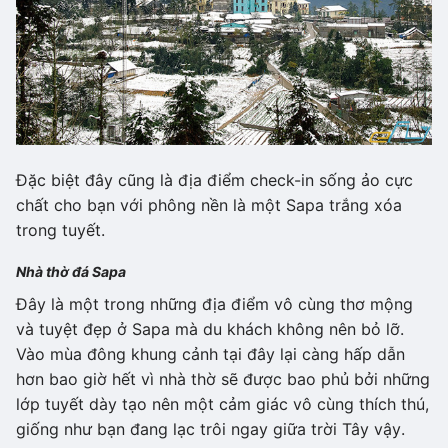
Đặc biệt đây cũng là địa điểm check-in sống ảo cực
chất cho bạn với phông nền là một Sapa trắng xóa
trong tuyết.
Nhà thờ đá Sapa
Đây là một trong những địa điểm vô cùng thơ mộng
và tuyệt đẹp ở Sapa mà du khách không nên bỏ lỡ.
Vào mùa đông khung cảnh tại đây lại càng hấp dẫn
hơn bao giờ hết vì nhà thờ sẽ được bao phủ bởi những
lớp tuyết dày tạo nên một cảm giác vô cùng thích thú,
giống như bạn đang lạc trôi ngay giữa trời Tây vậy.