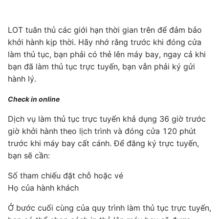
LOT tuân thủ các giới hạn thời gian trên để đảm bảo
khởi hành kịp thời. Hãy nhớ rằng trước khi đóng cửa
làm thủ tục, bạn phải có thẻ lên máy bay, ngay cả khi
bạn đã làm thủ tục trực tuyến, bạn vẫn phải ký gửi
hành lý.
Check in online
Dịch vụ làm thủ tục trực tuyến khả dụng 36 giờ trước
giờ khởi hành theo lịch trình và đóng cửa 120 phút
trước khi máy bay cất cánh. Để đăng ký trực tuyến,
bạn sẽ cần:
Số tham chiếu đặt chỗ hoặc vé
Họ của hành khách
Ở bước cuối cùng của quy trình làm thủ tục trực tuyến,