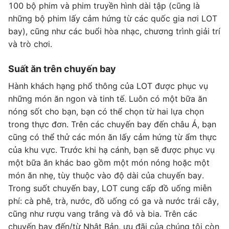
100 bộ phim và phim truyền hình dài tập (cũng là
những bộ phim lấy cảm hứng từ các quốc gia nơi LOT
bay), cũng như các buổi hòa nhạc, chương trình giải trí
và trò chơi.
Suất ăn trên chuyến bay
Hành khách hạng phổ thông của LOT được phục vụ
những món ăn ngon và tinh tế. Luôn có một bữa ăn
nóng sốt cho bạn, bạn có thể chọn từ hai lựa chọn
trong thực đơn. Trên các chuyến bay đến châu Á, bạn
cũng có thể thử các món ăn lấy cảm hứng từ ẩm thực
của khu vực. Trước khi hạ cánh, bạn sẽ được phục vụ
một bữa ăn khác bao gồm một món nóng hoặc một
món ăn nhẹ, tùy thuộc vào độ dài của chuyến bay.
Trong suốt chuyến bay, LOT cung cấp đồ uống miễn
phí: cà phê, trà, nước, đồ uống có ga và nước trái cây,
cũng như rượu vang trắng và đỏ và bia. Trên các
chuyến bay đến/từ Nhật Bản, ưu đãi của chúng tôi còn