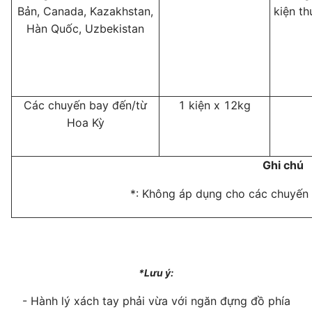
Bản, Canada, Kazakhstan,
kiện t
Hàn Quốc, Uzbekistan
Các chuyến bay đến/từ
1 kiện x 12kg
Hoa Kỳ
Ghi chú
*: Không áp dụng cho các chuyến 
*Lưu ý:
- Hành lý xách tay phải vừa với ngăn đựng đồ phía