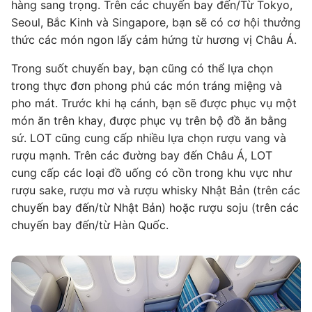
hàng sang trọng. Trên các chuyến bay đến/Từ Tokyo,
Seoul, Bắc Kinh và Singapore, bạn sẽ có cơ hội thưởng
thức các món ngon lấy cảm hứng từ hương vị Châu Á.
Trong suốt chuyến bay, bạn cũng có thể lựa chọn
trong thực đơn phong phú các món tráng miệng và
pho mát. Trước khi hạ cánh, bạn sẽ được phục vụ một
món ăn trên khay, được phục vụ trên bộ đồ ăn bằng
sứ. LOT cũng cung cấp nhiều lựa chọn rượu vang và
rượu mạnh. Trên các đường bay đến Châu Á, LOT
cung cấp các loại đồ uống có cồn trong khu vực như
rượu sake, rượu mơ và rượu whisky Nhật Bản (trên các
chuyến bay đến/từ Nhật Bản) hoặc rượu soju (trên các
chuyến bay đến/từ Hàn Quốc.