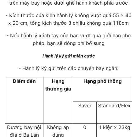
trên máy bay hoặc dưới ghế hành khách phía trước
- Kích thước của kiện hành lý không vượt quá 55 x 40
x 23 cm, tổng kích thước 3 chiều không quá 118cm
- Nếu hành lý xách tay của bạn vượt quá giới hạn cho
phép, bạn sẽ đóng phí bổ sung
Hành lý ký gửi miễn cước
- Hành lý ký gửi trên các chuyến bay ngắn:
Điểm đến
Hạng
Hạng phổ thông
thương gia
Saver
Standard/Flex
Đường bay nội
Không áp
0
1 kiện x 23kg
địa ở Ba Lan
dụng