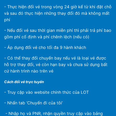
- Thực hiện đổi vé trong vòng 24 giờ kể từ khi đặt chỗ
và sau đó thực hiện những thay đổi đó mà không mất
phí
- Nếu đổi vé sau thời gian miễn phí thì phải trả phí bao
gồm phí cố định và phí chênh lệch (nếu có)
- Áp dụng đổi vé cho tối đa 9 hành khách
- Có thể thay đổi chuyến bay nếu vé là loại vé được
hỗ trợ thay đổi, vé còn hạn bay và chưa sử dụng bất
cứ hành trình nào trên vé
Cách đổi vé trực tuyến
- Truy cập vào website chính thức của LOT
- Nhấn tab ‘Chuyến đi của tôi’
- Nhập họ và PNR, nhận quyền truy cập vào bảng