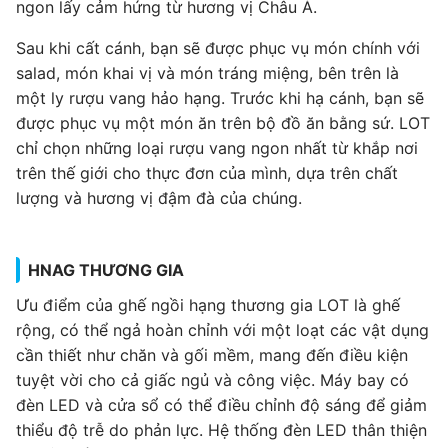
ngon lấy cảm hứng từ hương vị Châu Á.
Sau khi cất cánh, bạn sẽ được phục vụ món chính với
salad, món khai vị và món tráng miệng, bên trên là
một ly rượu vang hảo hạng. Trước khi hạ cánh, bạn sẽ
được phục vụ một món ăn trên bộ đồ ăn bằng sứ. LOT
chỉ chọn những loại rượu vang ngon nhất từ khắp nơi
trên thế giới cho thực đơn của mình, dựa trên chất
lượng và hương vị đậm đà của chúng.
HNAG THƯƠNG GIA
Ưu điểm của ghế ngồi hạng thương gia LOT là ghế
rộng, có thể ngả hoàn chỉnh với một loạt các vật dụng
cần thiết như chăn và gối mềm, mang đến điều kiện
tuyệt vời cho cả giấc ngủ và công việc. Máy bay có
đèn LED và cửa sổ có thể điều chỉnh độ sáng để giảm
thiểu độ trễ do phản lực. Hệ thống đèn LED thân thiện