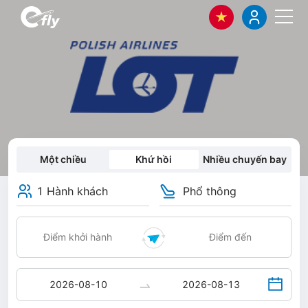
Một chiều
Khứ hồi
Nhiều chuyến bay
1 Hành khách
Phổ thông