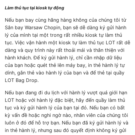
Làm thủ tục tại kiosk tự động
Nếu bạn bay cùng hãng hàng không của chúng tôi từ
Sân bay Warsaw Chopin, bạn sẽ dễ dàng ký gửi hành
lý của mình tại một trong rất nhiều kiosk tự làm thủ
tục. Việc vận hành một kiosk tự làm thủ tục LOT rất dễ
dàng và quy trình này rất thoải mái và thân thiện với
hành khách. Để ký gửi hành lý, chỉ cần nhập dữ liệu
của bạn hoặc quét thẻ lên máy bay, in thẻ hành lý tự
dính, gắn thẻ vào hành lý của bạn và để thẻ tại quầy
LOT Bag Drop.
Nếu bạn đang đi du lịch với hành lý vượt quá giới hạn
LOT hoặc với hành lý đặc biệt, hãy đến quầy làm thủ
tục và ký gửi hành lý của bạn tại đó. Nếu bạn có bất
kỳ vấn đề hoặc nghi ngờ nào, nhân viên của chúng tôi
luôn ở đó để hỗ trợ bạn. Nếu bạn đã ký gửi hành lý và
in thẻ hành lý, nhưng sau đó quyết định không ký gửi