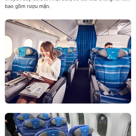
bao gồm rượu mận.