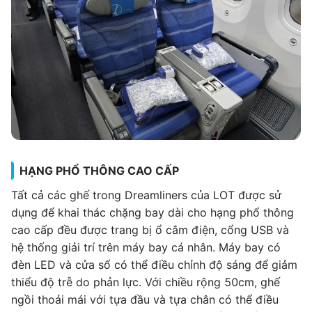
HẠNG PHỔ THÔNG CAO CẤP
Tất cả các ghế trong Dreamliners của LOT được sử
dụng để khai thác chặng bay dài cho hạng phổ thông
cao cấp đều được trang bị ổ cắm điện, cổng USB và
hệ thống giải trí trên máy bay cá nhân. Máy bay có
đèn LED và cửa sổ có thể điều chỉnh độ sáng để giảm
thiểu độ trễ do phản lực. Với chiều rộng 50cm, ghế
ngồi thoải mái với tựa đầu và tựa chân có thể điều