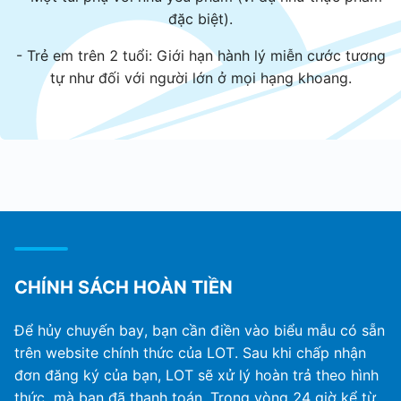
đặc biệt).
- Trẻ em trên 2 tuổi: Giới hạn hành lý miễn cước tương
tự như đối với người lớn ở mọi hạng khoang.
CHÍNH SÁCH HOÀN TIỀN
Để hủy chuyến bay, bạn cần điền vào biểu mẫu có sẵn
trên website chính thức của LOT. Sau khi chấp nhận
đơn đăng ký của bạn, LOT sẽ xử lý hoàn trả theo hình
thức mà bạn đã thanh toán. Trong vòng 24 giờ kể từ