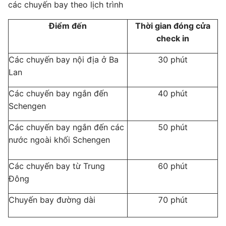
các chuyến bay theo lịch trình
Điểm đến
Thời gian đóng cửa
check in
Các chuyến bay nội địa ở Ba
30 phút
Lan
Các chuyến bay ngắn đến
40 phút
Schengen
Các chuyến bay ngắn đến các
50 phút
nước ngoài khối Schengen
Các chuyến bay từ Trung
60 phút
Đông
Chuyến bay đường dài
70 phút