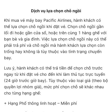
Dịch vụ lựa chọn chỗ ngồi
h
Khi mua vé máy bay Pacific Airlines, hành khách có
Hã
ng
thể lựa chọn chỗ ngồi khi đặt vé. Chọn chỗ ngồi gần
ưu
lối đi hoặc gần cửa sổ, hoặc trên cùng 1 hàng ghế với
Vi
bạn bè và gia đình. Việc lựa chọn chỗ ngồi này có thể
0
+
phải trả phí và chỗ ngồi mà hành khách lựa chọn còn
tu
trống hay không là tùy thuộc vào tình trạng chuyến
bay.
g
+ 
ni
Lưu ý, hành khách có thể trả tiền để chọn chỗ trước
V
ngay từ khi đặt vé cho đến khi làm thủ tục trực tuyến
(24 giờ trước giờ bay). Tùy thuộc vào loại giá (theo bộ
+ 
quyền lợi nhóm giá), mức phí chọn chỗ sẽ khác nhau
hạ
cho từng hạng ghế:
+ 
+ Hạng Phổ thông linh hoạt – Miễn phí
ph