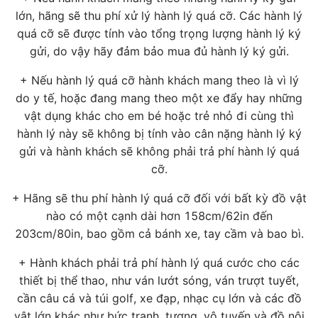
lớn, hãng sẽ thu phí xử lý hành lý quá cỡ. Các hành lý
quá cỡ sẽ được tính vào tổng trọng lượng hành lý ký
gửi, do vậy hãy đảm bảo mua đủ hành lý ký gửi.
+ Nếu hành lý quá cỡ hành khách mang theo là vì lý
do y tế, hoặc đang mang theo một xe đẩy hay những
vật dụng khác cho em bé hoặc trẻ nhỏ đi cùng thì
hành lý này sẽ không bị tính vào cân nặng hành lý ký
gửi và hành khách sẽ không phải trả phí hành lý quá
cỡ.
+ Hãng sẽ thu phí hành lý quá cỡ đối với bất kỳ đồ vật
nào có một cạnh dài hơn 158cm/62in đến
203cm/80in, bao gồm cả bánh xe, tay cầm và bao bì.
+ Hành khách phải trả phí hành lý quá cước cho các
thiết bị thể thao, như ván lướt sóng, ván trượt tuyết,
cần câu cá và túi golf, xe đạp, nhạc cụ lớn và các đồ
vật lớn khác như bức tranh, tượng, vô tuyến và đồ nội