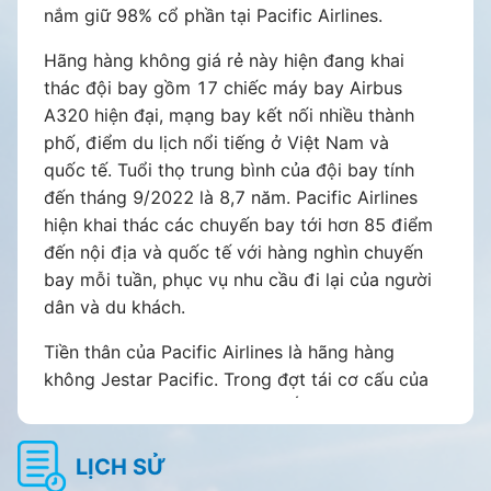
nắm giữ 98% cổ phần tại Pacific Airlines.
Hãng hàng không giá rẻ này hiện đang khai
thác đội bay gồm 17 chiếc máy bay Airbus
A320 hiện đại, mạng bay kết nối nhiều thành
phố, điểm du lịch nổi tiếng ở Việt Nam và
quốc tế. Tuổi thọ trung bình của đội bay tính
đến tháng 9/2022 là 8,7 năm. Pacific Airlines
hiện khai thác các chuyến bay tới hơn 85 điểm
đến nội địa và quốc tế với hàng nghìn chuyến
bay mỗi tuần, phục vụ nhu cầu đi lại của người
dân và du khách.
Tiền thân của Pacific Airlines là hãng hàng
không Jestar Pacific. Trong đợt tái cơ cấu của
Vietnam Airlilnes và Qantas - Úc, 2 bên đã
thống nhất xúc tiến các thay đổi đối với
Jetstar Pacific nhằm cải thiện hoạt động kinh
LỊCH SỬ
doanh của hãng hàng không này. Theo đó, tên