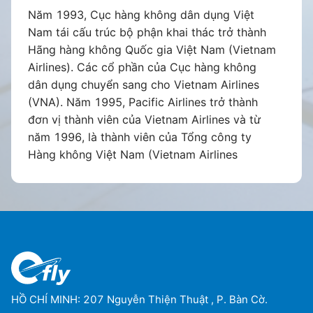
thể tách rời của Tổng công ty Hàng không
Năm 1993, Cục hàng không dân dụng Việt
Việt Nam (Vietnam Airlines Group). Pacific
Nam tái cấu trúc bộ phận khai thác trở thành
Airlines sẽ tiếp tục hoạt động theo mô hình
Hãng hàng không Quốc gia Việt Nam (Vietnam
hàng không chi phí thấp và phụ trách dải sản
Airlines). Các cổ phần của Cục hàng không
phẩm giá rẻ của Vietnam Airlines Group.
dân dụng chuyển sang cho Vietnam Airlines
(VNA). Năm 1995, Pacific Airlines trở thành
đơn vị thành viên của Vietnam Airlines và từ
năm 1996, là thành viên của Tổng công ty
Hàng không Việt Nam (Vietnam Airlines
Corporation). Các cổ phần của VNA và các
doanh nghiệp thành viên chuyển lại thống nhất
cho Tổng công ty Hàng không Việt Nam quản
lý. Số cổ đông của PA lúc này chỉ còn 3 cổ
đông.
Sau thời gian hoạt động với nhiều lần thay đổi
cổ đông công ty, năm 2008 hãng hàng không
HỒ CHÍ MINH: 207 Nguyễn Thiện Thuật , P. Bàn Cờ.
Qantas (Úc) đã đàm phán với Tổng công ty