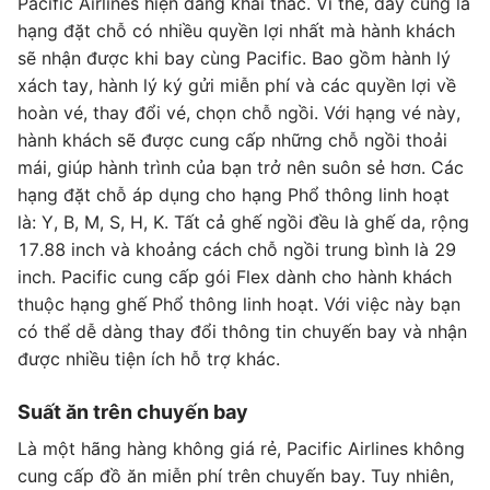
Pacific Airlines hiện đang khai thác. Vì thế, đây cũng là
hạng đặt chỗ có nhiều quyền lợi nhất mà hành khách
sẽ nhận được khi bay cùng Pacific. Bao gồm hành lý
xách tay, hành lý ký gửi miễn phí và các quyền lợi về
hoàn vé, thay đổi vé, chọn chỗ ngồi. Với hạng vé này,
hành khách sẽ được cung cấp những chỗ ngồi thoải
mái, giúp hành trình của bạn trở nên suôn sẻ hơn. Các
hạng đặt chỗ áp dụng cho hạng Phổ thông linh hoạt
là: Y, B, M, S, H, K. Tất cả ghế ngồi đều là ghế da, rộng
17.88 inch và khoảng cách chỗ ngồi trung bình là 29
inch. Pacific cung cấp gói Flex dành cho hành khách
thuộc hạng ghế Phổ thông linh hoạt. Với việc này bạn
có thể dễ dàng thay đổi thông tin chuyến bay và nhận
được nhiều tiện ích hỗ trợ khác.
Suất ăn trên chuyến bay
Là một hãng hàng không giá rẻ, Pacific Airlines không
cung cấp đồ ăn miễn phí trên chuyến bay. Tuy nhiên,