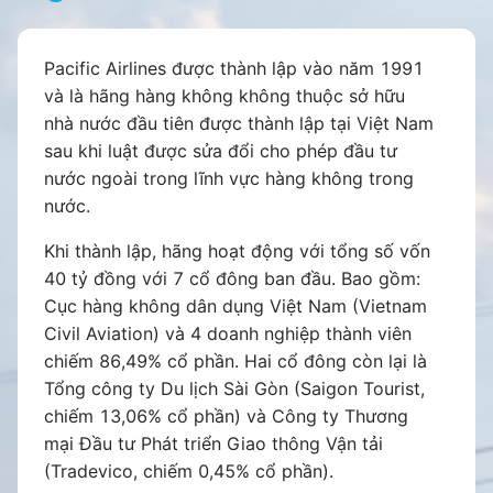
gọi Jetstar Pacific chính thức bị xóa sổ và
thay bằng Pacific Airlines.
Pacific Airlines được thành lập vào năm 1991
và là hãng hàng không không thuộc sở hữu
Cùng với việc bộ nhận diện thương hiệu mới
nhà nước đầu tiên được thành lập tại Việt Nam
được lấy cảm hứng từ màu sắc chủ đạo của
sau khi luật được sửa đổi cho phép đầu tư
Vietnam Airlines thì hãng hàng không Pacific
nước ngoài trong lĩnh vực hàng không trong
Airlines cũng tiến hành chuyển đổi hệ thống
nước.
đặt chỗ từ Navitare sang Sabre - hệ thống mà
Vietnam Airlines đang vận hành nhằm đồng bộ
Khi thành lập, hãng hoạt động với tổng số vốn
hóa mạng lưới đường bay, những thủ tục đặt
40 tỷ đồng với 7 cổ đông ban đầu. Bao gồm:
chỗ cũng như tính năng dành cho khách hàng.
Cục hàng không dân dụng Việt Nam (Vietnam
Civil Aviation) và 4 doanh nghiệp thành viên
Sau khi tái cơ cấu, Pacific Airlines dự kiến khai
chiếm 86,49% cổ phần. Hai cổ đông còn lại là
thác đội bay 40 chiếc máy bay vào năm 2025,
Tổng công ty Du lịch Sài Gòn (Saigon Tourist,
nếu tình hình kinh doanh thuận lợi. Lãnh đạo
chiếm 13,06% cổ phần) và Công ty Thương
hãng hàng không cũng khẳng định doanh
mại Đầu tư Phát triển Giao thông Vận tải
nghiệp sẽ tiếp tục hoạt động dưới mô hình
(Tradevico, chiếm 0,45% cổ phần).
công ty độc lập, nhưng vẫn là một phần không