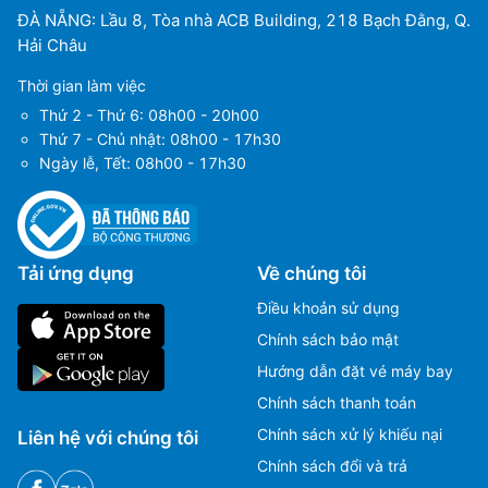
Đầu tư và Kinh doanh vốn Nhà nước (SCIC) về
ĐÀ NẴNG: Lầu 8, Tòa nhà ACB Building, 218 Bạch Đằng, Q.
việc mua lại 30% cổ phần của Pacific Airlines
Hải Châu
khởi động cho kế hoạch mở rộng hoạt động
Thời gian làm việc
bay có chi phí thấp của tập đoàn Jetstar ở
Thứ 2 - Thứ 6: 08h00 - 20h00
Việt Nam và Đông Nam Á.
Thứ 7 - Chủ nhật: 08h00 - 17h30
Ngày lễ, Tết: 08h00 - 17h30
Tháng 5 năm 2008, hãng chính thức đổi tên
thành Jetstar Pacific Airlines với các chuyến
bay giá rẻ đầu tiên đến Nha Trang và Đà Nẵng.
Hiện tại, Vietnam Airlines đang nắm giữ 70%
Tải ứng dụng
Về chúng tôi
cổ phần của hãng, 30% còn lại thuộc quyền sở
hữu của hãng hàng không Qantas.
Điều khoản sử dụng
Chính sách bảo mật
Jestar Pacific ra đời với sứ mệnh tạo ra cơ hội
Hướng dẫn đặt vé máy bay
di chuyển bằng đường hàng không cho tất cả
mọi đối tượng hành khách. Đặc biệt là những
Chính sách thanh toán
người trước đây được xem là không đủ khả
Chính sách xử lý khiếu nại
Liên hệ với chúng tôi
năng đi lại bằng máy bay một cách thường
Chính sách đổi và trả
xuyên và thuận tiện với mức giá thấp nhất.