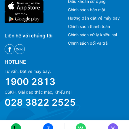
Điều khoản sử dụng
Chính sách bảo mật
Hướng dẫn đặt vé máy bay
Chính sách thanh toán
Chính sách xử lý khiếu nại
Liên hệ với chúng tôi
Chính sách đổi và trả
HOTLINE
Tư vấn, Đặt vé máy bay.
1900 2813
CSKH, Giải đáp thắc mắc, Khiếu nại.
Ms Hằng
Ms Hằng
028 3822 2525
(+84) 70 854 1213
(+84) 70 854 1213
Ms Huỳnh
Ms Huỳnh
(+84) 90 295 1213
(+84) 90 295 1213
Z
W
V