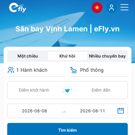
Sân bay Vịnh Lamen | eFly.vn
Một chiều
Khứ hồi
Nhiều chuyến bay
1 Hành khách
Phổ thông
Tìm kiếm