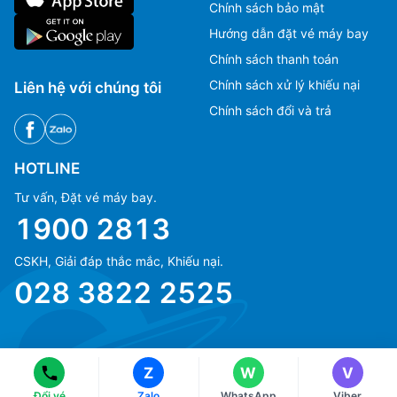
Chính sách bảo mật
Hướng dẫn đặt vé máy bay
Chính sách thanh toán
Chính sách xử lý khiếu nại
Liên hệ với chúng tôi
Chính sách đổi và trả
HOTLINE
Tư vấn, Đặt vé máy bay.
1900 2813
CSKH, Giải đáp thắc mắc, Khiếu nại.
Ms Hằng
Ms Hằng
028 3822 2525
(+84) 70 854 1213
(+84) 70 854 1213
Ms Huỳnh
Ms Huỳnh
(+84) 90 295 1213
(+84) 90 295 1213
Z
W
V
© Copyright 2018 eFly.vn · All Rights reserved.
Đổi vé
Zalo
WhatsApp
Viber