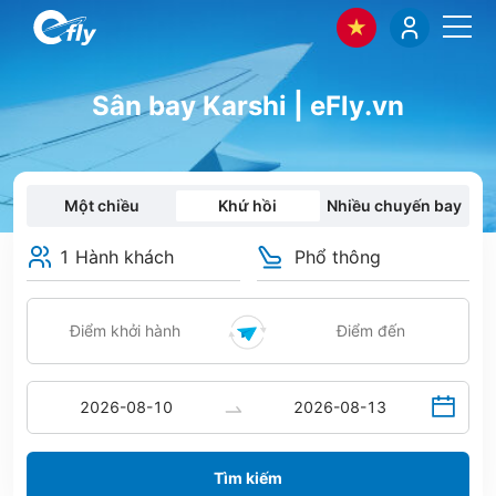
Sân bay Karshi | eFly.vn
Một chiều
Khứ hồi
Nhiều chuyến bay
1 Hành khách
Phổ thông
Tìm kiếm