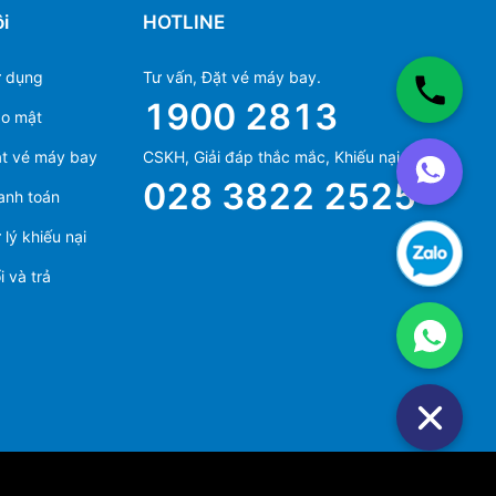
i
HOTLINE
ử dụng
Tư vấn, Đặt vé máy bay.
1900 2813
ảo mật
Ms Hằng
t vé máy bay
CSKH, Giải đáp thắc mắc, Khiếu nại.
(+84) 70 854 1213
028 3822 2525
anh toán
Ms Huỳnh
(+84) 90 295 1213
lý khiếu nại
 và trả
Ms Hằng
(+84) 70 854 1213
Ms Huỳnh
(+84) 90 295 1213