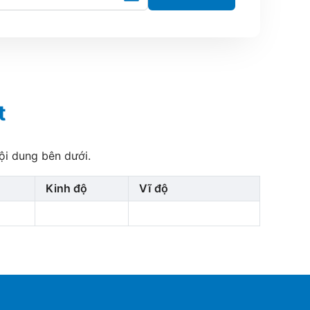
t
ội dung bên dưới.
Kinh độ
Vĩ độ