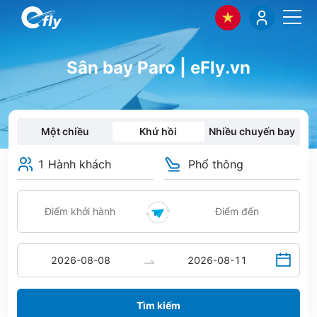
Sân bay Paro | eFly.vn
Một chiều
Khứ hồi
Nhiều chuyến bay
1 Hành khách
Phổ thông
Tìm kiếm