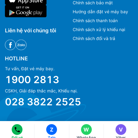
Chính sách bảo mật
Hướng dẫn đặt vé máy bay
Chính sách thanh toán
Chính sách xử lý khiếu nại
Liên hệ với chúng tôi
Chính sách đổi và trả
HOTLINE
Tư vấn, Đặt vé máy bay.
1900 2813
CSKH, Giải đáp thắc mắc, Khiếu nại.
Ms Hằng
Ms Hằng
028 3822 2525
(+84) 70 854 1213
(+84) 70 854 1213
Ms Huỳnh
Ms Huỳnh
(+84) 90 295 1213
(+84) 90 295 1213
Z
W
V
© Copyright 2018 eFly.vn · All Rights reserved.
Đổi vé
Zalo
WhatsApp
Viber