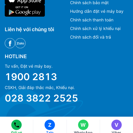
Chính sách bảo mật
Hướng dẫn đặt vé máy bay
Chính sách thanh toán
Chính sách xử lý khiếu nại
Liên hệ với chúng tôi
Chính sách đổi và trả
HOTLINE
Tư vấn, Đặt vé máy bay.
1900 2813
CSKH, Giải đáp thắc mắc, Khiếu nại.
Ms Hằng
Ms Hằng
028 3822 2525
(+84) 70 854 1213
(+84) 70 854 1213
Ms Huỳnh
Ms Huỳnh
(+84) 90 295 1213
(+84) 90 295 1213
Z
W
V
© Copyright 2018 eFly.vn · All Rights reserved.
Đổi vé
Zalo
WhatsApp
Viber