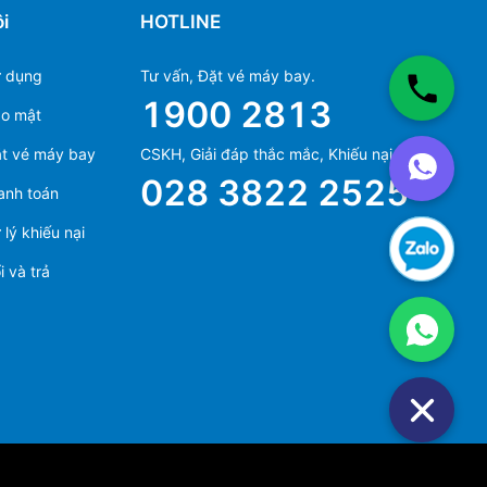
i
HOTLINE
ử dụng
Tư vấn, Đặt vé máy bay.
1900 2813
ảo mật
Ms Hằng
t vé máy bay
CSKH, Giải đáp thắc mắc, Khiếu nại.
(+84) 70 854 1213
028 3822 2525
anh toán
Ms Huỳnh
(+84) 90 295 1213
lý khiếu nại
 và trả
Ms Hằng
(+84) 70 854 1213
Ms Huỳnh
(+84) 90 295 1213