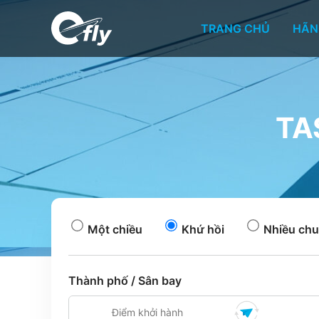
TRANG CHỦ
HÃN
TA
Một chiều
Khứ hồi
Nhiều chu
Thành phố / Sân bay