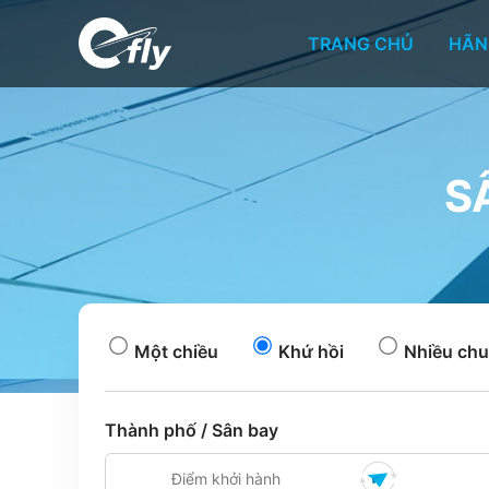
TRANG CHỦ
HÃN
S
Một chiều
Khứ hồi
Nhiều chu
Thành phố / Sân bay