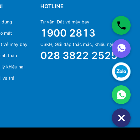
i
HOTLINE
ử dụng
Tư vấn, Đặt vé máy bay.
1900 2813
ảo mật
Ms Hằng
t vé máy bay
CSKH, Giải đáp thắc mắc, Khiếu nại.
(+84) 70 854 1213
028 3822 2525
anh toán
Ms Huỳnh
(+84) 90 295 1213
lý khiếu nại
 và trả
Ms Hằng
(+84) 70 854 1213
Ms Huỳnh
(+84) 90 295 1213