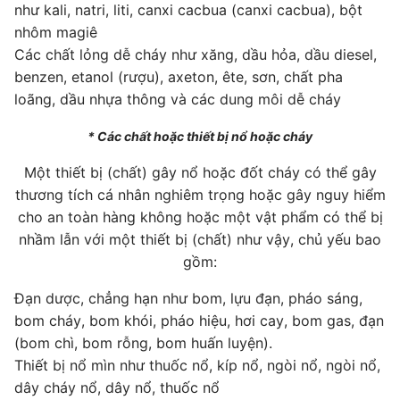
như kali, natri, liti, canxi cacbua (canxi cacbua), bột
nhôm magiê
Các chất lỏng dễ cháy như xăng, dầu hỏa, dầu diesel,
benzen, etanol (rượu), axeton, ête, sơn, chất pha
loãng, dầu nhựa thông và các dung môi dễ cháy
* Các chất hoặc thiết bị nổ hoặc cháy
Một thiết bị (chất) gây nổ hoặc đốt cháy có thể gây
thương tích cá nhân nghiêm trọng hoặc gây nguy hiểm
cho an toàn hàng không hoặc một vật phẩm có thể bị
nhầm lẫn với một thiết bị (chất) như vậy, chủ yếu bao
gồm:
Đạn dược, chẳng hạn như bom, lựu đạn, pháo sáng,
bom cháy, bom khói, pháo hiệu, hơi cay, bom gas, đạn
(bom chì, bom rỗng, bom huấn luyện).
Thiết bị nổ mìn như thuốc nổ, kíp nổ, ngòi nổ, ngòi nổ,
dây cháy nổ, dây nổ, thuốc nổ