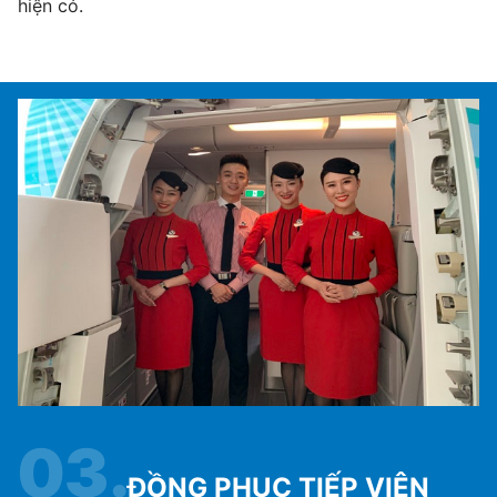
hiện có.
hi
03.
ĐỒNG PHỤC TIẾP VIÊN