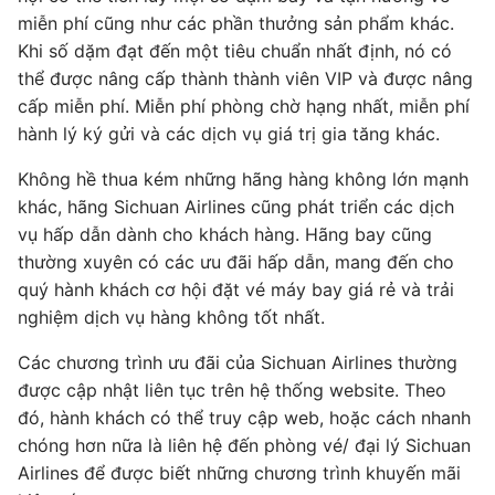
miễn phí cũng như các phần thưởng sản phẩm khác.
m
Khi số dặm đạt đến một tiêu chuẩn nhất định, nó có
Kh
ng
thể được nâng cấp thành thành viên VIP và được nâng
t
hí
cấp miễn phí. Miễn phí phòng chờ hạng nhất, miễn phí
cấ
hành lý ký gửi và các dịch vụ giá trị gia tăng khác.
hà
h
Không hề thua kém những hãng hàng không lớn mạnh
K
khác, hãng Sichuan Airlines cũng phát triển các dịch
kh
vụ hấp dẫn dành cho khách hàng. Hãng bay cũng
v
thường xuyên có các ưu đãi hấp dẫn, mang đến cho
t
quý hành khách cơ hội đặt vé máy bay giá rẻ và trải
qu
nghiệm dịch vụ hàng không tốt nhất.
ng
Các chương trình ưu đãi của Sichuan Airlines thường
Cá
được cập nhật liên tục trên hệ thống website. Theo
đư
nh
đó, hành khách có thể truy cập web, hoặc cách nhanh
đ
an
chóng hơn nữa là liên hệ đến phòng vé/ đại lý Sichuan
ch
i
Airlines để được biết những chương trình khuyến mãi
Ai