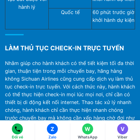
hành lý
Quốc tế
60 phút trước giờ
khởi hành dự kiện
LÀM THỦ TỤC CHECK-IN TRỰC TUYẾN
Nhằm giúp cho hành khách có thể tiết kiệm tối đa thời
gian, thuận tiện trong mỗi chuyến bay, hãng hàng
không Sichuan Airlines cũng cung cấp dịch vụ làm thủ
tục check-in trực tuyến. Với cách thức này, hành khách
có thể thực hiện check-in mọi lúc mọi nơi, chỉ cần có
Ms Hằng
Ms Hằng
(+84) 70 854 1213
(+84) 70 854 1213
thiết bị di động kết nối internet. Thao tác xử lý nhanh
Ms Huỳnh
Ms Huỳnh
chóng, hành khách chỉ cần thực hiện nhanh chóng
(+84) 90 295 1213
(+84) 90 295 1213
trước chuyến bay mà không cần xếp hàng chờ đợi như
các hình thức làm thủ tục truyền thống tại sân bay.
Z
W
V
Đổi vé
Zalo
WhatsApp
Viber
Bước 1: Hành khách hãy vui lòng truy cập vào