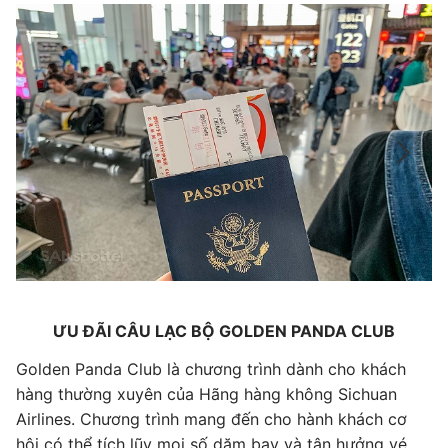
ƯU ĐÃI CÂU LẠC BỘ GOLDEN PANDA CLUB
Golden Panda Club là chương trình dành cho khách
G
hàng thường xuyên của Hãng hàng không Sichuan
h
Airlines. Chương trình mang đến cho hành khách cơ
Ai
hội có thể tích lũy mọi số dặm bay và tận hưởng vé
hộ