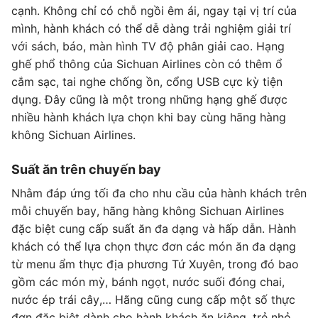
cạnh. Không chỉ có chỗ ngồi êm ái, ngay tại vị trí của
mình, hành khách có thể dễ dàng trải nghiệm giải trí
với sách, báo, màn hình TV độ phân giải cao. Hạng
ghế phổ thông của Sichuan Airlines còn có thêm ổ
cắm sạc, tai nghe chống ồn, cổng USB cực kỳ tiện
dụng. Đây cũng là một trong những hạng ghế được
nhiều hành khách lựa chọn khi bay cùng hãng hàng
không Sichuan Airlines.
Suất ăn trên chuyến bay
Nhằm đáp ứng tối đa cho nhu cầu của hành khách trên
mỗi chuyến bay, hãng hàng không Sichuan Airlines
đặc biệt cung cấp suất ăn đa dạng và hấp dẫn. Hành
khách có thể lựa chọn thực đơn các món ăn đa dạng
từ menu ẩm thực địa phương Tứ Xuyên, trong đó bao
gồm các món mỳ, bánh ngọt, nước suối đóng chai,
nước ép trái cây,… Hãng cũng cung cấp một số thực
đơn đặc biệt dành cho hành khách ăn kiêng, trẻ nhỏ,