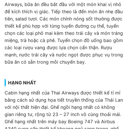
Airways, bữa ăn đều bắt đầu với một món khai vị nhỏ
để kích thích vị giác. Tiếp theo là đến món ăn nhẹ đầu
tiên, salad tươi. Các món chính nóng sốt thường được
thiết kế phù hợp với từng tuyến đường cụ thể, tuyển
chọn các loại phô mai kèm theo trái cây và món tráng
miệng, trà hoặc cà phê. Tuyển chọn đồ uống bao gồm
các loại rượu vang được lựa chọn cẩn thận. Rượu
mạnh, nước trái cây và nước ngọt được phục vụ trong
bữa ăn có sẵn trong mỗi chuyến bay.
HẠNG NHẤT
Cabin hạng nhất của Thai Airways được thiết kế tỉ mỉ
bằng cách sử dụng họa tiết truyền thống của Thái Lan
với nội thất hiện đại. Ghế ngồi hạng nhất có không
gian riêng tư, rộng từ 23 – 27 inch vô cùng thoải mái.
Ghế hạng nhất trên máy bay Boeing 747 và Airbus
A340 cung cấp thiết kế khoang ngủ sang trọng, ghế