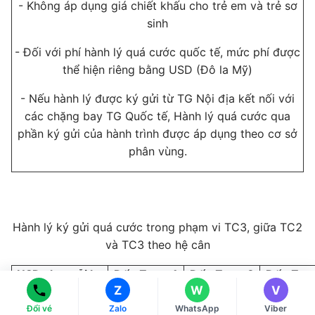
- Không áp dụng giá chiết khấu cho trẻ em và trẻ sơ
sinh
- Đối với phí hành lý quá cước quốc tế, mức phí được
thể hiện riêng bằng USD (Đô la Mỹ)
- Nếu hành lý được ký gửi từ TG Nội địa kết nối với
các chặng bay TG Quốc tế, Hành lý quá cước qua
phần ký gửi của hành trình được áp dụng theo cơ sở
phân vùng.
Ms Hằng
Ms Hằng
(+84) 70 854 1213
(+84) 70 854 1213
Hành lý ký gửi quá cước trong phạm vi TC3, giữa TC2
Ms Huỳnh
Ms Huỳnh
và TC3 theo hệ cân
(+84) 90 295 1213
(+84) 90 295 1213
USD cho mỗi kg
Đến Zone 1
Đến Zone 2
Đến Zon
Z
W
V
quá cước
Đổi vé
Zalo
WhatsApp
Viber