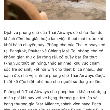
u
Dịch vụ phòng chờ của Thai Airways có chào đón du
D
i
khách đến thư giãn hoặc làm việc thoải mái trước khi
kh
có
khởi hành chuyến bay. Phòng chờ của Thai Airways có
k
ó
tại Bangkok, Phuket và Chiang Mai. Tại phòng chờ có
tạ
không gian thư giãn rộng rãi, có quầy bar ẩm thực
kh
(khu vực thức ăn nóng, thức ăn nhẹ), khu vực chăm
(k
n
sóc trẻ sơ sinh, kết nối wifi cho thiết bị cá nhân… Bên
só
ợc
cạnh đó, nhà vệ sinh tại phòng chờ Thai Airways được
cạ
thiết kế đặc biệt, phù hợp cho người sử dụng xe lăn.
th
ng
Phòng chờ Thai Airways cho phép hành khách sử dụng
P
miễn phí khi bay với vé hạng thương gia trở lên và
mi
hạng thương gia Star Alliance, thành viên hạng Bạch
hạ
s,
kim và hạng Vàng của chương trình Royal Orchid Plus,
ki