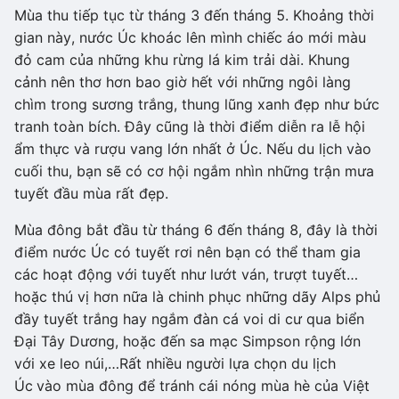
Mùa thu tiếp tục từ tháng 3 đến tháng 5. Khoảng thời
gian này, nước Úc khoác lên mình chiếc áo mới màu
đỏ cam của những khu rừng lá kim trải dài. Khung
cảnh nên thơ hơn bao giờ hết với những ngôi làng
chìm trong sương trắng, thung lũng xanh đẹp như bức
tranh toàn bích. Đây cũng là thời điểm diễn ra lễ hội
ẩm thực và rượu vang lớn nhất ở Úc. Nếu du lịch vào
cuối thu, bạn sẽ có cơ hội ngắm nhìn những trận mưa
tuyết đầu mùa rất đẹp.
Mùa đông bắt đầu từ tháng 6 đến tháng 8, đây là thời
điểm nước Úc có tuyết rơi nên bạn có thể tham gia
các hoạt động với tuyết như lướt ván, trượt tuyết…
hoặc thú vị hơn nữa là chinh phục những dãy Alps phủ
đầy tuyết trắng hay ngắm đàn cá voi di cư qua biển
Đại Tây Dương, hoặc đến sa mạc Simpson rộng lớn
với xe leo núi,…Rất nhiều người lựa chọn du lịch
Úc
vào mùa đông để tránh cái nóng mùa hè của Việt