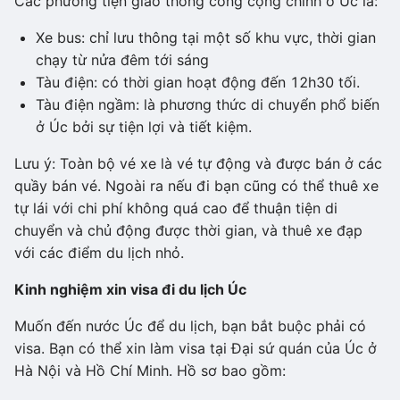
Các phương tiện giao thông công cộng chính ở Úc là:
Xe bus: chỉ lưu thông tại một số khu vực, thời gian
chạy từ nửa đêm tới sáng
Tàu điện: có thời gian hoạt động đến 12h30 tối.
Tàu điện ngầm: là phương thức di chuyển phổ biến
ở Úc bởi sự tiện lợi và tiết kiệm.
Lưu ý: Toàn bộ vé xe là vé tự động và được bán ở các
quầy bán vé. Ngoài ra nếu đi bạn cũng có thể thuê xe
tự lái với chi phí không quá cao để thuận tiện di
chuyển và chủ động được thời gian, và thuê xe đạp
với các điểm du lịch nhỏ.
Kinh nghiệm xin visa đi du lịch Úc
Muốn đến nước Úc để du lịch, bạn bắt buộc phải có
visa. Bạn có thể xin làm visa tại Đại sứ quán của Úc ở
Hà Nội và Hồ Chí Minh. Hồ sơ bao gồm: