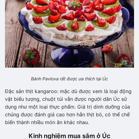
Bánh Pavlova rất được ưa thích tại Úc
Đặc sản thịt kangaroo: mặc dù được xem là loại động
vật biểu tượng, chuột túi vẫn được người dân Úc sử
dụng như một loại thực phẩm. Giá trị dinh dưỡng của
chúng được đánh giá cao hơn hẳn thịt bò, có thể chế
biến thành nhiều món ăn khác nhau.
Kinh nghiệm mua sắm ở Úc