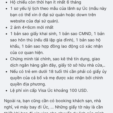
Hộ chiếu còn thời hạn ít nhất 6 tháng
1 sơ yếu lý lịch theo mẫu của lãnh sự Úc (mẫu này
bạn có thể xin ở đại sứ quán hoặc down trên
website của đại sứ quán).
2 ảnh 4x6cm mới nhất
1 bản sao giấy khai sinh, 1 bản sao CMND, 1 bản
sao hôn thú (nếu đã lập gia đình), 1 bản sao hộ
khẩu, 1 bản sao hợp đồng lao động có xác nhận
của cơ quan hiện.
Chứng minh tài chính, sao kê thẻ tín dụng, giao
dịch ngân hàng gần đây, giấy tờ sở hữu nhà cửa,..
Nếu có trẻ em dưới 18 tuổi thì cần phải có giấy ủy
quyền của cả bố và mẹ được xác nhận bởi chính
quyền địa phương.
Lệ phí xin cấp Visa Úc khoảng 100 USD.
Ngoài ra, bạn cũng cần có booking khách sạn, nhà
nghỉ, vé máy bay đi Úc, … Những giấy tờ này là cần