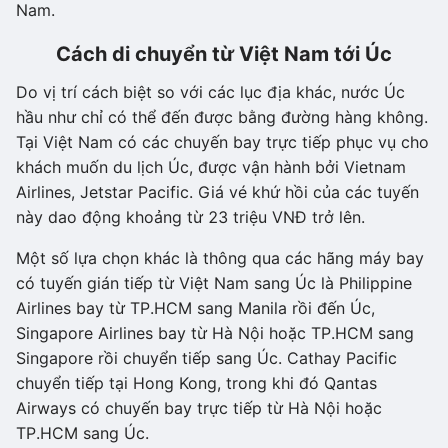
Nam.
Cách di chuyển từ Việt Nam tới Úc
Do vị trí cách biệt so với các lục địa khác, nước Úc
hầu như chỉ có thể đến được bằng đường hàng không.
Tại Việt Nam có các chuyến bay trực tiếp phục vụ cho
khách muốn du lịch Úc, được vận hành bởi Vietnam
Airlines, Jetstar Pacific. Giá vé khứ hồi của các tuyến
này dao động khoảng từ 23 triệu VNĐ trở lên.
Một số lựa chọn khác là thông qua các hãng máy bay
có tuyến gián tiếp từ Việt Nam sang Úc là Philippine
Airlines bay từ TP.HCM sang Manila rồi đến Úc,
Singapore Airlines bay từ Hà Nội hoặc TP.HCM sang
Singapore rồi chuyển tiếp sang Úc. Cathay Pacific
chuyển tiếp tại Hong Kong, trong khi đó Qantas
Airways có chuyến bay trực tiếp từ Hà Nội hoặc
TP.HCM sang Úc.