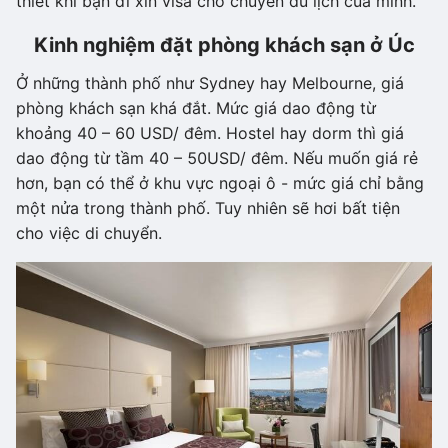
thiết khi bạn đi xin visa cho chuyến du lịch của mình.
Kinh nghiệm đặt phòng khách sạn ở Úc
Ở những thành phố như Sydney hay Melbourne, giá
phòng khách sạn khá đắt. Mức giá dao động từ
khoảng 40 – 60 USD/ đêm. Hostel hay dorm thì giá
dao động từ tầm 40 – 50USD/ đêm. Nếu muốn giá rẻ
hơn, bạn có thể ở khu vực ngoại ô - mức giá chỉ bằng
một nửa trong thành phố. Tuy nhiên sẽ hơi bất tiện
cho việc di chuyển.