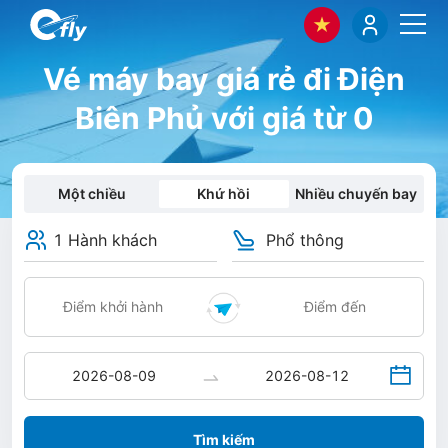
Vé máy bay giá rẻ đi Điện
Biên Phủ với giá từ 0
Một chiều
Khứ hồi
Nhiều chuyến bay
1 Hành khách
Phổ thông
Tìm kiếm