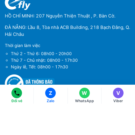
HỒ CHÍ MINH: 207 Nguyễn Thiện Thuật , P. Bàn Cờ.
ĐÀ NẴNG: Lầu 8, Tòa nhà ACB Building, 218 Bạch Đằng, Q.
Hải Châu
Thời gian làm việc
Thứ 2 - Thứ 6: 08h00 - 20h00
Ms Hằng
Ms Hằng
Thứ 7 - Chủ nhật: 08h00 - 17h30
(+84) 70 854 1213
(+84) 70 854 1213
Ngày lễ, Tết: 08h00 - 17h30
Ms Huỳnh
Ms Huỳnh
(+84) 90 295 1213
(+84) 90 295 1213
Z
W
V
Tải ứng dụng
Về chúng tôi
Đổi vé
Zalo
WhatsApp
Viber
Điều khoản sử dụng
Chính sách bảo mật
Hướng dẫn đặt vé máy bay
Chính sách thanh toán