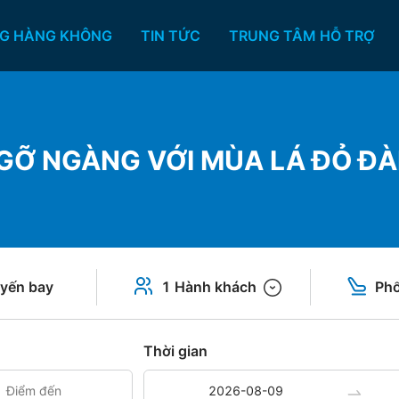
G HÀNG KHÔNG
TIN TỨC
TRUNG TÂM HỖ TRỢ
GỠ NGÀNG VỚI MÙA LÁ ĐỎ ĐÀ
yến bay
1 Hành khách
Phổ
Thời gian