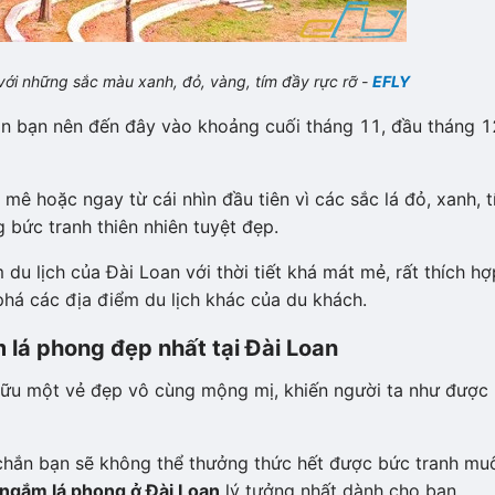
với những sắc màu xanh, đỏ, vàng, tím đầy rực rỡ -
EFLY
 bạn nên đến đây vào khoảng cuối tháng 11, đầu tháng 1
ê hoặc ngay từ cái nhìn đầu tiên vì các sắc lá đỏ, xanh, 
 bức tranh thiên nhiên tuyệt đẹp.
du lịch của Đài Loan với thời tiết khá mát mẻ, rất thích hợ
há các địa điểm du lịch khác của du khách.
lá phong đẹp nhất tại Đài Loan
hữu một vẻ đẹp vô cùng mộng mị, khiến người ta như được
 chắn bạn sẽ không thể thưởng thức hết được bức tranh mu
ngắm lá phong ở Đài Loan
lý tưởng nhất dành cho bạn.