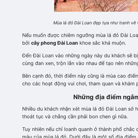
Mùa lá đỏ Đài Loan đẹp tựa như tranh vẽ 
Nếu muốn được chiêm ngưỡng mùa lá đỏ Đài Loan
bởi
cây phong Đài Loan
khoe sắc khá muộn.
Đến Đài Loan vào những ngày này du khách sẽ bị m
cùng đan xen, trộn lẫn vào nhau để tạo nên những
Bên cạnh đó, thời điểm này cũng là mùa cao điểm 
cho các hoạt động vui chơi, tham quan và khám p
Những địa điểm ngắm 
Nhiều du khách nhận xét mùa lá đỏ Đài Loan sở 
thoát tục và chẳng cần phải bon chen gì nữa.
Tuy nhiên nếu chỉ loanh quanh ở thành phố chắc
màu của mùa lá đỏ. Dưới đây là một số địa điểm