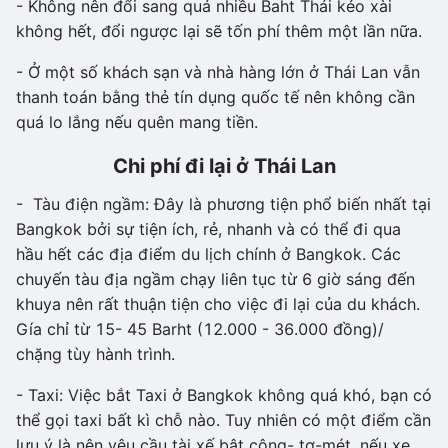
- Không nên đổi sang quá nhiều Baht Thái kẻo xài
không hết, đổi ngược lại sẽ tốn phí thêm một lần nữa.
- Ở một số khách sạn và nhà hàng lớn ở Thái Lan vẫn
thanh toán bằng thẻ tín dụng quốc tế nên không cần
quá lo lắng nếu quên mang tiền.
Chi phí đi lại ở Thái Lan
- Tàu điện ngầm: Đây là phương tiện phổ biến nhất tại
Bangkok bởi sự tiện ích, rẻ, nhanh và có thể đi qua
hầu hết các địa điểm du lịch chính ở Bangkok. Các
chuyến tàu địa ngầm chạy liên tục từ 6 giờ sáng đến
khuya nên rất thuận tiện cho việc đi lại của du khách.
Gía chỉ từ 15- 45 Barht (12.000 - 36.000 đồng)/
chặng tùy hành trình.
- Taxi: Việc bắt Taxi ở Bangkok không quá khó, bạn có
thể gọi taxi bất kì chỗ nào. Tuy nhiên có một điểm cần
lưu ý là nên yêu cầu tài xế bật công- tơ-mét, nếu xe