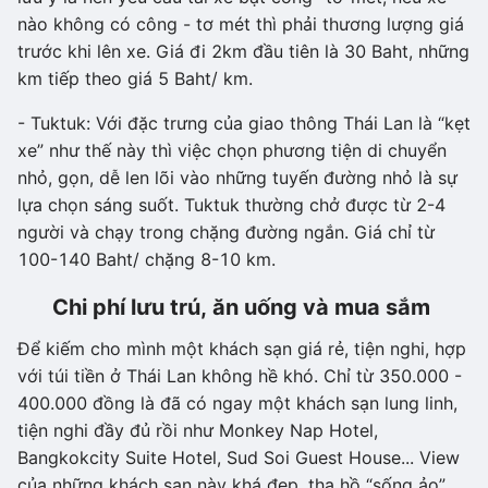
nào không có công - tơ mét thì phải thương lượng giá
trước khi lên xe. Giá đi 2km đầu tiên là 30 Baht, những
km tiếp theo giá 5 Baht/ km.
- Tuktuk: Với đặc trưng của giao thông Thái Lan là “kẹt
xe” như thế này thì việc chọn phương tiện di chuyển
nhỏ, gọn, dễ len lõi vào những tuyến đường nhỏ là sự
lựa chọn sáng suốt. Tuktuk thường chở được từ 2-4
người và chạy trong chặng đường ngắn. Giá chỉ từ
100-140 Baht/ chặng 8-10 km.
Chi phí lưu trú, ăn uống và mua sắm
Để kiếm cho mình một khách sạn giá rẻ, tiện nghi, hợp
với túi tiền ở Thái Lan không hề khó. Chỉ từ 350.000 -
400.000 đồng là đã có ngay một khách sạn lung linh,
tiện nghi đầy đủ rồi như Monkey Nap Hotel,
Bangkokcity Suite Hotel, Sud Soi Guest House... View
của những khách sạn này khá đẹp, tha hồ “sống ảo”.