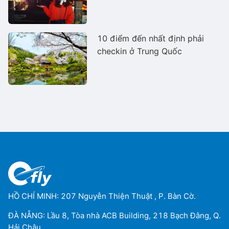
10 điểm đến nhất định phải
checkin ở Trung Quốc
HỒ CHÍ MINH: 207 Nguyễn Thiện Thuật , P. Bàn Cờ.
ĐÀ NẴNG: Lầu 8, Tòa nhà ACB Building, 218 Bạch Đằng, Q.
Hải Châu