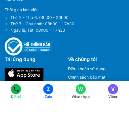
Thời gian làm việc
Thứ 2 - Thứ 6: 08h00 - 20h00
Thứ 7 - Chủ nhật: 08h00 - 17h30
Ngày lễ, Tết: 08h00 - 17h30
Ms Hằng
Ms Hằng
Tải ứng dụng
Về chúng tôi
(+84) 70 854 1213
(+84) 70 854 1213
Điều khoản sử dụng
Ms Huỳnh
Ms Huỳnh
(+84) 90 295 1213
(+84) 90 295 1213
Chính sách bảo mật
Hướng dẫn đặt vé máy bay
Z
W
V
Chính sách thanh toán
Đổi vé
Zalo
WhatsApp
Viber
Chính sách xử lý khiếu nại
Liên hệ với chúng tôi
Chính sách đổi và trả