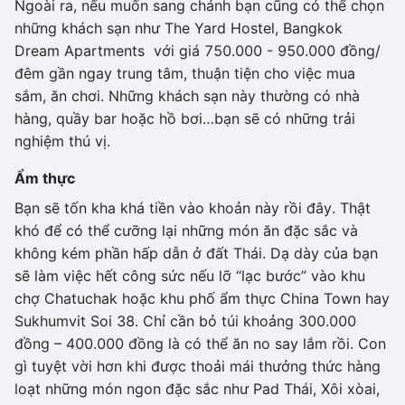
Ngoài ra, nếu muốn sang chảnh bạn cũng có thể chọn
những khách sạn như The Yard Hostel, Bangkok
Dream Apartments với giá 750.000 - 950.000 đồng/
đêm gần ngay trung tâm, thuận tiện cho việc mua
sắm, ăn chơi. Những khách sạn này thường có nhà
hàng, quầy bar hoặc hồ bơi…bạn sẽ có những trải
nghiệm thú vị.
Ẩm thực
Bạn sẽ tốn kha khá tiền vào khoản này rồi đây. Thật
khó để có thể cưỡng lại những món ăn đặc sắc và
không kém phần hấp dẫn ở đất Thái. Dạ dày của bạn
sẽ làm việc hết công sức nếu lỡ “lạc bước” vào khu
chợ Chatuchak hoặc khu phố ẩm thực China Town hay
Sukhumvit Soi 38. Chỉ cần bỏ túi khoảng 300.000
đồng – 400.000 đồng là có thể ăn no say lắm rồi. Con
gì tuyệt vời hơn khi được thoải mái thưởng thức hàng
loạt những món ngon đặc sắc như Pad Thái, Xôi xòai,