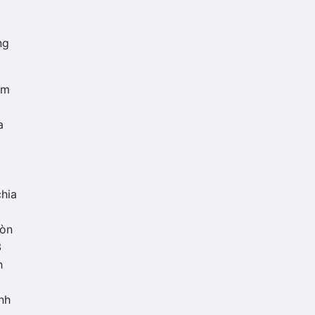
ng
ểm
a
chia
còn
3
h
nh