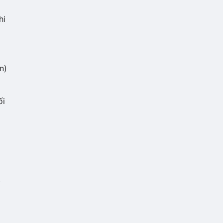
hi
n)
ối
.