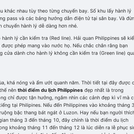
hu khác nhau tùy theo từng chuyến bay. Số khu lấy hành lý
ng pass và các bảng hướng dẫn điện tử tại sân bay. Và đừ
n chuyển hành lý dễ dàng hơn nhé.
hành lý cần kiểm tra (Red line). Hải quan Philippines sẽ ki
ng được phép mang vào nước họ. Nếu chắc chắn rằng bạn
ng cửa dành cho hành lý không cần kiểm tra (Green line) qu
mùa, khá nóng và ẩm ướt quanh năm. Thời tiết tại đây được 
 thế nên
thời điểm du lịch Philippines
đẹp nhất là trong
ng chỉ được tận hưởng, ngắm nhìn các cảnh đẹp kì vĩ mà 
tiếng tại Philipines. Nếu đến Philippines vào khoảng tháng 
ruộng bậc thang bát ngát ở Luzon. Hay nếu bạn người thíc
 gian tháng 3 đến tháng 10, đây chính là thời điểm du lịch
ong khoảng tháng 11 đến tháng 12 là lúc diễn ra lễ phục si