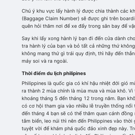
Chú ý khu vực lấy hành lý được chia thành các k
(Baggage Claim Number) sẽ được ghi trên boardi
quên hỏi thăm nơi để xe đẩy trong sân bay để vậ
Say khi lấy xong hành lý bạn đi đến cửa dành cho 
tra hành lý của bạn và bỏ tất cả những thứ khô
không mang thứ gì trái quy định, thì hãy đến thẳ
máy soi và ra ngoài.
Thời điểm du lịch philipines
Philippines là quốc gia có khí hậu nhiệt đới gió 
ra thành 2 mùa chính là mùa mưa và mùa khô. Vì
khoáng tháng 5 đến tháng 12 trong năm. Bạn khô
có cơ hội tham gia vào nhiều lễ truyền thống nổi 
đến tháng 4 bạn sẽ có thể thăm quan cánh đồng 
tắm biển, leo núi thì nên đến Philippines vào thời
tuyệt vời để khám phá quốc đảo xinh đẹp này. Tr