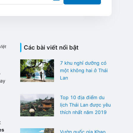
iệt
Các bài viết nổi bật
7 khu nghỉ dưỡng có
một không hai ở Thái
ó
Lan
bay
Top 10 địa điểm du
lịch Thái Lan được yêu
thích nhất năm 2019
t
es
Vườn quốc gia Khao