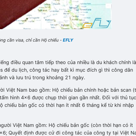
ông cần visa, chỉ cần Hộ chiếu -
EFLY
ng điều quan tâm tiếp theo của nhiều là du khách chính l
es để du lịch, công tác hay bất kì mục đích gì thì công dân
ảnh và lưu trú trong khoảng 21 ngày.
gười Việt Nam bao gồm: Hộ chiếu bản chính hoặc bản scan (
 tấm hình 4x6 được chụp thời gian gần nhất. Đối với thủ tụ
ộ chiếu bản gốc có thời hạn ít nhất 6 tháng kể từ khi nhập
o người Việt Nam gồm: Hộ chiếu bản gốc (còn thời hạn có ít
4×6; Quyết định được cử đi công tác của công ty tại Việt 