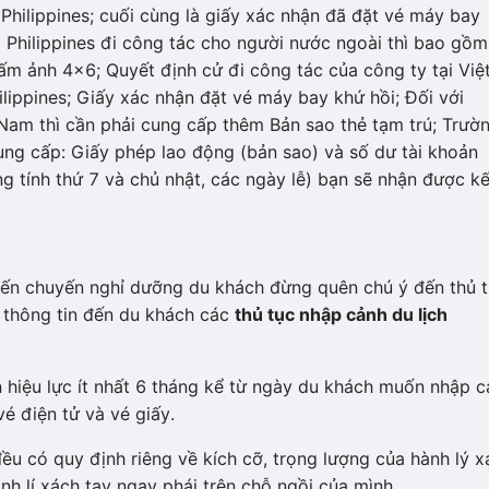
 Philippines; cuối cùng là giấy xác nhận đã đặt vé máy bay
a Philippines đi công tác cho người nước ngoài thì bao gồm
tấm ảnh 4×6; Quyết định cử đi công tác của công ty tại Việ
ilippines; Giấy xác nhận đặt vé máy bay khứ hồi; Đối với
t Nam thì cần phải cung cấp thêm Bản sao thẻ tạm trú; Trườ
ung cấp: Giấy phép lao động (bản sao) và số dư tài khoản
g tính thứ 7 và chủ nhật, các ngày lễ) bạn sẽ nhận được kế
ến chuyến nghỉ dưỡng du khách đừng quên chú ý đến thủ 
sẽ thông tin đến du khách các
thủ tục nhập cảnh du lịch
òn hiệu lực ít nhất 6 tháng kể từ ngày du khách muốn nhập 
vé điện tử và vé giấy.
đều có quy định riêng về kích cỡ, trọng lượng của hành lý x
h lí xách tay ngay phái trên chỗ ngồi của mình.