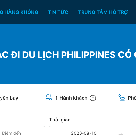
G HÀNG KHÔNG
TIN TỨC
TRUNG TÂM HỖ TRỢ
C ĐI DU LỊCH PHILIPPINES C
yến bay
1 Hành khách
Phổ
Thời gian