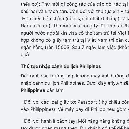
(nếu có); Thư mời đi công tác của các đối tác tại
khứ hồi và khách sạn. Còn đối với thủ tục xin vis
Hộ chiếu bản chính (còn hạn ít nhất 6 tháng); 2 
Nam (nếu có); Thư mời của công ty đối tác tại Ph
người nước ngoài xin visa có thẻ tạm trú tại Việ
hợp không có giấy tạm trú tại Việt Nam thì cần c
ngân hàng trên 1500$. Sau 7 ngày làm việc (khôn
quả.
Thủ tục nhập cảnh du lịch Philipines
Để tránh các trường hợp không may ảnh hưởng đ
nhập cảnh du lịch Philippines. Dưới đây efly.vn 
Philippines
cần làm:
- Đối với các loại giấy tờ: Passport ( hộ chiếu c
vào Philippines). Vé máy bay đi Philippines: gồm 
- Đối với hành lí xách tay: Mỗi hãng hàng không 
tay được phép mang theo. Du khách có thể để hàn