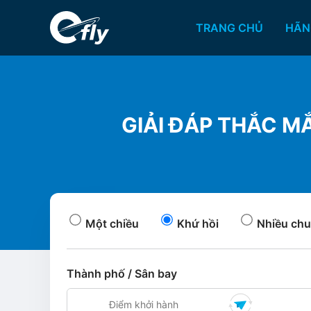
TRANG CHỦ
HÃN
GIẢI ĐÁP THẮC MẮ
Một chiều
Khứ hồi
Nhiều chu
Thành phố / Sân bay