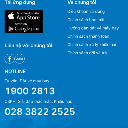
Tải ứng dụng
Về chúng tôi
Điều khoản sử dụng
Chính sách bảo mật
Hướng dẫn đặt vé máy bay
Chính sách thanh toán
Chính sách xử lý khiếu nại
Liên hệ với chúng tôi
Chính sách đổi và trả
HOTLINE
Tư vấn, Đặt vé máy bay.
1900 2813
CSKH, Giải đáp thắc mắc, Khiếu nại.
Ms Hằng
Ms Hằng
028 3822 2525
(+84) 70 854 1213
(+84) 70 854 1213
Ms Huỳnh
Ms Huỳnh
(+84) 90 295 1213
(+84) 90 295 1213