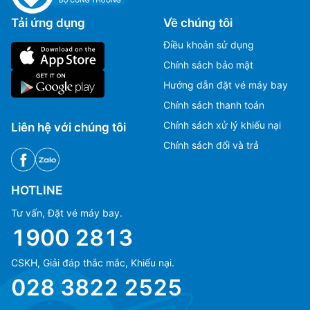
Tải ứng dụng
Về chúng tôi
Điều khoản sử dụng
Chính sách bảo mật
Hướng dẫn đặt vé máy bay
Chính sách thanh toán
Chính sách xử lý khiếu nại
Liên hệ với chúng tôi
Chính sách đổi và trả
HOTLINE
Tư vấn, Đặt vé máy bay.
1900 2813
CSKH, Giải đáp thắc mắc, Khiếu nại.
Ms Hằng
Ms Hằng
028 3822 2525
(+84) 70 854 1213
(+84) 70 854 1213
Ms Huỳnh
Ms Huỳnh