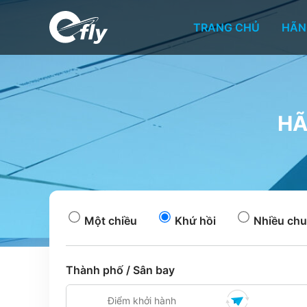
TRANG CHỦ
HÃN
HÃ
Một chiều
Khứ hồi
Nhiều chu
Thành phố / Sân bay