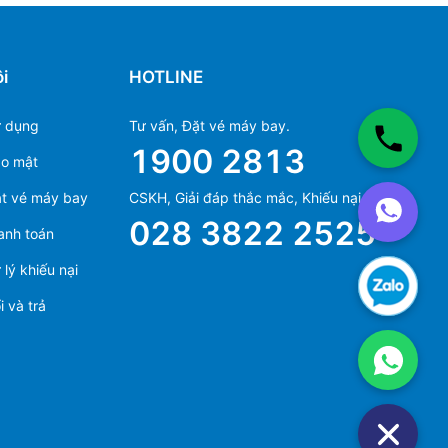
i
HOTLINE
ử dụng
Tư vấn, Đặt vé máy bay.
1900 2813
ảo mật
Ms Hằng
t vé máy bay
CSKH, Giải đáp thắc mắc, Khiếu nại.
(+84) 70 854 1213
028 3822 2525
anh toán
Ms Huỳnh
(+84) 90 295 1213
lý khiếu nại
 và trả
Ms Hằng
(+84) 70 854 1213
Ms Huỳnh
(+84) 90 295 1213