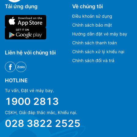
Tải ứng dụng
Về chúng tôi
Điều khoản sử dụng
Chính sách bảo mật
Hướng dẫn đặt vé máy bay
Chính sách thanh toán
Chính sách xử lý khiếu nại
Liên hệ với chúng tôi
Chính sách đổi và trả
HOTLINE
Tư vấn, Đặt vé máy bay.
1900 2813
CSKH, Giải đáp thắc mắc, Khiếu nại.
Ms Hằng
Ms Hằng
028 3822 2525
(+84) 70 854 1213
(+84) 70 854 1213
Ms Huỳnh
Ms Huỳnh
(+84) 90 295 1213
(+84) 90 295 1213