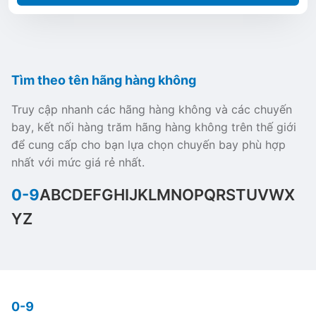
Tìm theo tên hãng hàng không
Truy cập nhanh các hãng hàng không và các chuyến
bay, kết nối hàng trăm hãng hàng không trên thế giới
để cung cấp cho bạn lựa chọn chuyến bay phù hợp
nhất với mức giá rẻ nhất.
0-9
A
B
C
D
E
F
G
H
I
J
K
L
M
N
O
P
Q
R
S
T
U
V
W
X
Y
Z
0-9