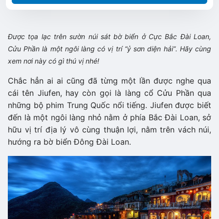
Được tọa lạc trên sườn núi sát bờ biển ở Cực Bắc Đài Loan,
Cửu Phần là một ngôi làng có vị trí “ỷ sơn diện hải”. Hãy cùng
xem nơi này có gì thú vị nhé!
Chắc hẳn ai ai cũng đã từng một lần được nghe qua
cái tên Jiufen, hay còn gọi là làng cổ Cửu Phần qua
những bộ phim Trung Quốc nổi tiếng. Jiufen được biết
đến là một ngôi làng nhỏ nằm ở phía Bắc Đài Loan, sở
hữu vị trí địa lý vô cùng thuận lợi, nằm trên vách núi,
hướng ra bờ biển Đông Đài Loan.