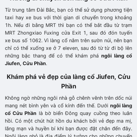
Từ trung tâm Đài Bắc, bạn có thể sử dụng phương tiện
taxi hay xe bus với thời gian di chuyển trong khoảng
1h. Nếu đi bằng MRT thì bạn có thể bắt đầu từ trạm
MRT Zhongxiao Fuxing cửa Exit 1, sau đó đón tuyến
xe bus số 1062. Vì làng cổ nằm trên sườn núi, nên bạn
chỉ có thể xuống xe ở 7 eleven, sau đó từ từ đi bộ lên
những bậc thang để có thể khám phá
ngôi làng cổ
Jiufen, Cửu Phần
.
Khám phá vẻ đẹp của làng cổ Jiufen, Cửu
Phần
Không ngờ những ngôi nhà gỗ chênh vênh trên dốc núi
mang nét bình yên và cổ kính đến thế. Dưới
ngôi làng
cổ Cửu Phần
là bờ biển Đông quay cuồng theo luân
hồi. Có một chút hút hồn du khách bởi vẻ đẹp ma mị,
lãng mạn và huyền bí khi bạn được đặt chân đến đây.
Ngôi làng nhỏ là địa điểm lý tưởng cho những chuyến