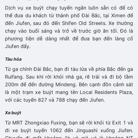
Dịch vụ xe buýt chạy tuyến ngắn luôn sẵn có để có
thể đưa du khách từ thành phố Đài Bắc, tại Ximen để
đến Jiufen, sau đó đến Shifen Old Streets. Xe thường
chạy vào buổi sáng và trở về trước giờ ăn tối. Đó là
phương tiện dễ dàng nhất để đưa bạn đến làng cổ
Jiufen đấy.
Tàu hỏa
Từ ga chính Đài Bắc, bạn đi tàu lửa về phía Bắc đến ga
Ruifang. Sau khi rời khỏi nhà ga, rẽ trái và đi bộ tầm
200m để đến đường Mindeng. Bên cạnh đồn cảnh sát
là một trạm xe buýt mang tên Local Residents Plaza,
với các tuyến 827 và 788 chạy đến Jiufen.
Xe buýt
Từ MRT Zhongxiao Fuxing, bạn sẽ rời khỏi từ Exit 1 và
đi xe buýt tuyến 1062 đến Jinguashi xuống Jiufen.
Chuyến đi mất khoảng 1h và giá vé là khoảng NT