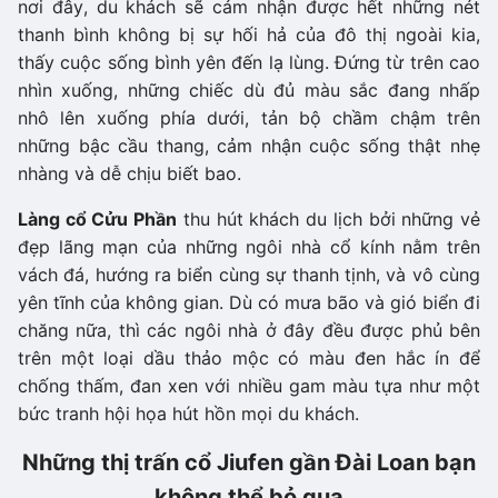
nơi đây, du khách sẽ cảm nhận được hết những nét
thanh bình không bị sự hối hả của đô thị ngoài kia,
thấy cuộc sống bình yên đến lạ lùng. Đứng từ trên cao
nhìn xuống, những chiếc dù đủ màu sắc đang nhấp
nhô lên xuống phía dưới, tản bộ chầm chậm trên
những bậc cầu thang, cảm nhận cuộc sống thật nhẹ
nhàng và dễ chịu biết bao.
Làng cổ Cửu Phần
thu hút khách du lịch bởi những vẻ
đẹp lãng mạn của những ngôi nhà cổ kính nằm trên
vách đá, hướng ra biển cùng sự thanh tịnh, và vô cùng
yên tĩnh của không gian. Dù có mưa bão và gió biển đi
chăng nữa, thì các ngôi nhà ở đây đều được phủ bên
trên một loại dầu thảo mộc có màu đen hắc ín để
chống thấm, đan xen với nhiều gam màu tựa như một
bức tranh hội họa hút hồn mọi du khách.
Những thị trấn cổ Jiufen gần Đài Loan bạn
không thể bỏ qua