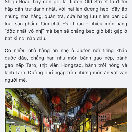
Shiqu Road hay còn gọi là Jiufen Old Street là điểm
hấp dẫn trứ danh nhất, với hai làn đường hẹp, đầy ắp
những nhà hàng, quán trà, cửa hàng lưu niệm bán đủ
loại sản phẩm đậm chất Đài Loan – nhiều món hàng
“độc nhất vô nhị” mà bạn sẽ chẳng bao giờ bắt gặp ở
bất kì nơi nào đâu.
Có nhiều nhà hàng ăn nhẹ ở Jiufen nổi tiếng khắp
quốc đảo, chẳng hạn như món bánh gạo nếp, bánh
gạo nếp Taro, thịt viên Hongzao, bánh trôi nóng và
lạnh Taro. Đường phố ngập tràn những món ăn vặt vạn
người mê.