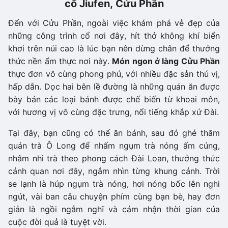
cổ Jiufen, Cửu Phần
Đến với Cửu Phần, ngoài việc khám phá vẻ đẹp của
những công trình cổ nơi đây, hít thở không khí biển
khơi trên núi cao là lúc bạn nên dừng chân để thưởng
thức nền ẩm thực nơi này.
Món ngon ở làng Cửu Phần
thực đơn vô cùng phong phú, với nhiều đặc sản thú vị,
hấp dẫn. Dọc hai bên lề đường là những quán ăn được
bày bán các loại bánh được chế biến từ khoai môn,
với hương vị vô cùng đặc trưng, nổi tiếng khắp xứ Đài.
Tại đây, bạn cũng có thể ăn bánh, sau đó ghé thăm
quán trà Ô Long để nhấm ngụm trà nóng ấm cúng,
nhâm nhi trà theo phong cách Đài Loan, thưởng thức
cảnh quan nơi đây, ngắm nhìn từng khung cảnh. Trời
se lạnh là húp ngụm trà nóng, hơi nóng bốc lên nghi
ngút, vài ban câu chuyện phím cùng bạn bè, hay đơn
giản là ngồi ngẫm nghĩ và cảm nhận thời gian của
cuộc đời quả là tuyệt vời.