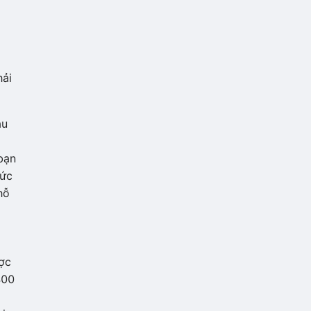
hải
àu
bạn
mức
hỗ
ược
400