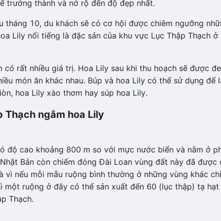
ể trưởng thành và nở rộ đến độ đẹp nhất.
ầu tháng 10, du khách sẽ có cơ hội được chiêm ngưỡng nh
hoa Lily nổi tiếng là đặc sản của khu vực Lục Thập Thạch ở
 có rất nhiều giá trị. Hoa Lily sau khi thu hoạch sẽ được đ
hiều món ăn khác nhau. Búp và hoa Lily có thể sử dụng để 
òn, hoa Lily xào thơm hay súp hoa Lily.
p Thạch ngắm hoa Lily
 có độ cao khoảng 800 m so với mực nước biển và nằm ở ph
i Nhật Bản còn chiếm đóng Đài Loan vùng đất này đã được 
là vì nếu mỗi mẫu ruộng bình thường ở những vùng khác ch
ì một ruộng ở đây có thể sản xuất đến 60 (lục thập) tạ hạt 
ập Thạch.