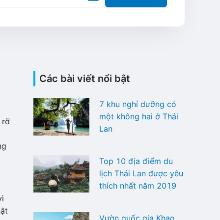
Các bài viết nổi bật
7 khu nghỉ dưỡng có
một không hai ở Thái
 rỡ
Lan
ng
Top 10 địa điểm du
lịch Thái Lan được yêu
thích nhất năm 2019
vì
hật
Vườn quốc gia Khao