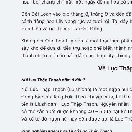
hoa” bởi chúng chỉ mất một ngày để nụ hoa có th
Đến Đài Loan vào dịp tháng 8, tháng 9 và đến đ
cánh đồng hoa Lily vàng rực và tươi rói. Tại đây 
Hoa Liên và núi Taimali tại Đài Đông.
Không chỉ đẹp, hoa Lily còn là một loại thực phẩm
sấy khô để đưa đi tiêu thụ hoặc chế biến thành n
thành nhiều món ăn hấp dẫn như: hoa Lily chiên gi
Về Lục Thậ
Núi Lục Thập Thạch nằm ở đâu?
Núi Lục Thập Thạch (Luishidan) là một ngọn núi
Đông Bắc của làng Fuli. Theo chuyện xưa, từ thờ
tên là Liushidan – Lục Thập Thạch. Nguyên nhân 
có thể sản xuất được khoảng 40 – 50 tạ hạt kê th
Và kể từ đó ngọn núi này còn được gọi là Lục Th
Kinh nghiệm ngắm hoa Lily ở Lục Thập Thạch