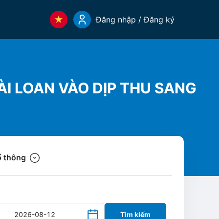
Đăng nhập / Đăng ký
I LOAN VÀO DỊP THU SANG
 thông
Tìm kiếm