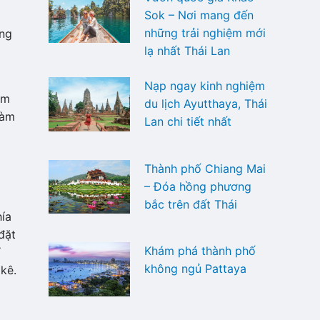
Sok – Nơi mang đến
những trải nghiệm mới
ững
lạ nhất Thái Lan
Nạp ngay kinh nghiệm
em
du lịch Ayutthaya, Thái
làm
Lan chi tiết nhất
Thành phố Chiang Mai
– Đóa hồng phương
bắc trên đất Thái
ía
đặt
Khám phá thành phố
ỉ
không ngủ Pattaya
kê.