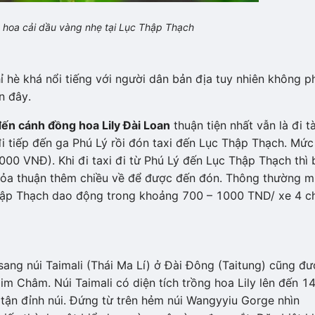
 hoa cải dầu vàng nhẹ tại Lục Thập Thạch
 hè khá nổi tiếng với người dân bản địa tuy nhiên không p
n đây.
đến cánh đồng hoa Lily Đài Loan
thuận tiện nhất vẫn là đi t
i tiếp đến ga Phú Lý rồi đón taxi đến Lục Thập Thạch. Mức
00 VNĐ). Khi đi taxi đi từ Phú Lý đến Lục Thập Thạch thì 
à thỏa thuận thêm chiều về để được đến đón. Thông thường 
 Thập Thạch dao động trong khoảng 700 – 1000 TND/ xe 4 c
sang núi Taimali (Thái Ma Lí) ở Đài Đông (Taitung) cũng đ
im Châm. Núi Taimali có diện tích trồng hoa Lily lên đến 1
 tận đỉnh núi. Đứng từ trên hẻm núi Wangyyiu Gorge nhìn