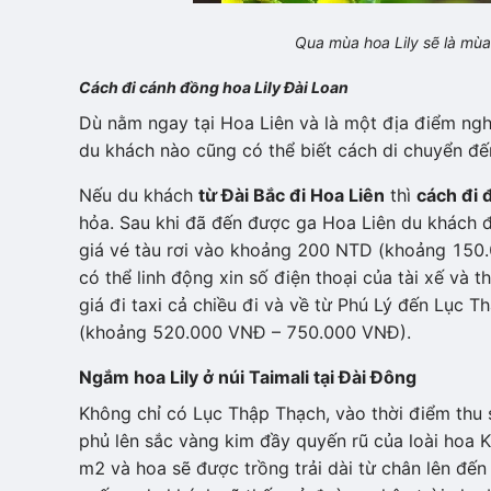
Qua mùa hoa Lily sẽ là mùa
Cách đi cánh đồng hoa Lily Đài Loan
Dù nằm ngay tại Hoa Liên và là một địa điểm nghỉ
du khách nào cũng có thể biết cách di chuyển đế
Nếu du khách
từ Đài Bắc đi Hoa Liên
thì
cách đi 
hỏa. Sau khi đã đến được ga Hoa Liên du khách đ
giá vé tàu rơi vào khoảng 200 NTD (khoảng 150.0
có thể linh động xin số điện thoại của tài xế v
giá đi taxi cả chiều đi và về từ Phú Lý đến Lục
(khoảng 520.000 VNĐ – 750.000 VNĐ).
Ngắm hoa Lily ở núi Taimali tại Đài Đông
Không chỉ có Lục Thập Thạch, vào thời điểm thu 
phủ lên sắc vàng kim đầy quyến rũ của loài hoa K
m2 và hoa sẽ được trồng trải dài từ chân lên đến