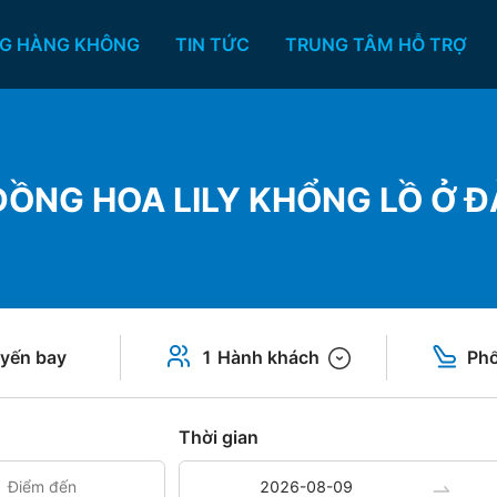
G HÀNG KHÔNG
TIN TỨC
TRUNG TÂM HỖ TRỢ
NG HOA LILY KHỔNG LỒ Ở ĐÀ
yến bay
1 Hành khách
Phổ
Thời gian