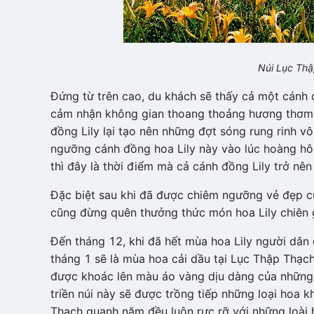
Núi Lục Thậ
Đứng từ trên cao, du khách sẽ thấy cả một cánh đ
cảm nhận không gian thoang thoảng hương thơm củ
đồng Lily lại tạo nên những đợt sóng rung rinh v
ngưỡng cánh đồng hoa Lily này vào lúc hoàng hôn
thì đây là thời điểm mà cả cánh đồng Lily trở nên
Đặc biệt sau khi đã được chiêm ngưỡng vẻ đẹp củ
cũng đừng quên thưởng thức món hoa Lily chiên g
Đến tháng 12, khi đã hết mùa hoa Lily người dân 
tháng 1 sẽ là mùa hoa cải dầu tại Lục Thập Thạc
được khoác lên màu áo vàng dịu dàng của những 
triền núi này sẽ được trồng tiếp những loại hoa k
Thạch quanh năm đều luôn rực rỡ với những loài 