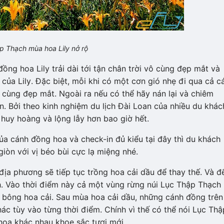
p Thạch mùa hoa Lily nở rộ
ồng hoa Lily trải dài tới tận chân trời vô cùng đẹp mắt và
a Lily. Đặc biệt, mỗi khi có một cơn gió nhẹ đi qua cả c
ô cùng đẹp mắt. Ngoài ra nếu có thể hãy nán lại và chiêm
. Bởi theo kinh nghiệm du lịch Đài Loan của nhiều du khác
 huy hoàng và lộng lẫy hơn bao giờ hết.
a cánh đồng hoa và check-in đủ kiểu tại đây thì du khách
iòn với vị béo bùi cực lạ miệng nhé.
địa phương sẽ tiếp tục trồng hoa cải dầu để thay thế. Và đ
h. Vào thời điểm này cả một vùng rừng núi Lục Thập Thạch 
bông hoa cải. Sau mùa hoa cải dầu, những cánh đồng trên
hác tùy vào từng thời điểm. Chính vì thế có thể nói Lục Thậ
hoa khác nhau khoe sắc tươi mới.