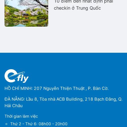
10 điểm đến nhất định phải
checkin ở Trung Quốc
HỒ CHÍ MINH: 207 Nguyễn Thiện Thuật , P. Bàn Cờ.
ĐÀ NẴNG: Lầu 8, Tòa nhà ACB Building, 218 Bạch Đằng, Q.
Hải Châu
Thời gian làm việc
Thứ 2 - Thứ 6: 08h00 - 20h00