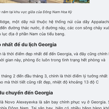
ng nằm tại khu vực giữa của Đông Nam Hoa Kỳ
Ridge, một dãy núi thuộc hệ thống núi của dãy Appalachi
 đến đường thác nước, ở đường này, các con sông chảy xu
 lục địa ở phần Nam của tiểu bang.
 nhất để du lịch Georgia
 là thời điểm đẹp nhất để đến Georgia, và đây cũng chính 
ời gian này, phòng ốc luôn trong tình trạng hết phòng và
 tháng 2 đến đầu tháng 3, chính là thời điểm lý tưởng nhất
o mà thời tiết cũng rất đẹp, nhiệt độ khoảng 13 độ C
u chuyển đến Georgia
 là Novo Alexeyevka là sân bay chính phục vụ ở Georgia. 
hía Đông Nam. Tại sân bay, hiện có nhiều hãng hàng kh