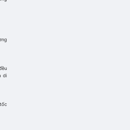
ường
 đều
 di
 tốc