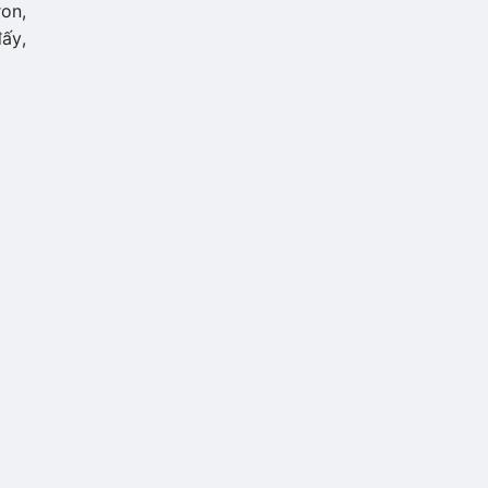
ron,
ấy,