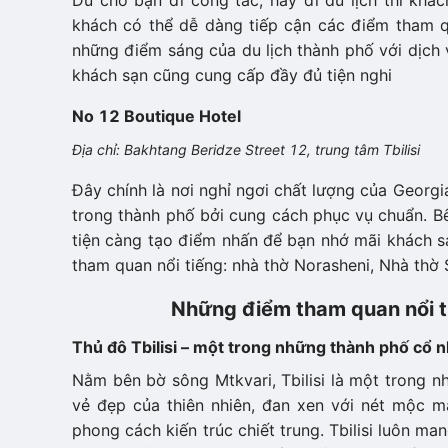
Dù cho bạn đi công tác, hay đi du lịch thì khác
khách có thể dễ dàng tiếp cận các điểm tham q
những điểm sáng của du lịch thành phố với dịch v
khách sạn cũng cung cấp đầy đủ tiện nghi
No 12 Boutique Hotel
Địa chỉ: Bakhtang Beridze Street 12, trung tâm Tbilisi
Đây chính là nơi nghỉ ngơi chất lượng của Georg
trong thành phố bởi cung cách phục vụ chuẩn. Bên 
tiện càng tạo điểm nhấn để bạn nhớ mãi khách s
tham quan nổi tiếng: nhà thờ Norasheni, Nhà thờ 
Những điểm tham quan nổi t
Thủ đô Tbilisi – một trong những thành phố cổ nh
Nằm bên bờ sông Mtkvari, Tbilisi là một trong nh
vẻ đẹp của thiên nhiên, đan xen với nét mộc m
phong cách kiến trúc chiết trung. Tbilisi luôn ma