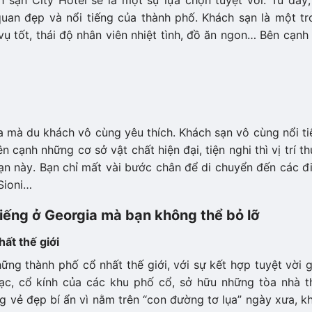
h sạn City Hotel sẽ là một sự lựa chọn tuyệt vời. Từ đây
uan đẹp và nổi tiếng của thành phố. Khách sạn là một tr
ụ tốt, thái độ nhân viên nhiệt tình, đồ ăn ngon… Bên cạnh
ia mà du khách vô cùng yêu thích. Khách sạn vô cùng nổi t
cạnh những cơ sở vật chất hiện đại, tiện nghi thì vị trí t
ạn này. Bạn chỉ mất vài bước chân để di chuyển đến các đ
Sioni…
iếng ở Georgia mà bạn không thể bỏ lỡ
ất thế giới
ững thành phố cổ nhất thế giới, với sự kết hợp tuyệt vời 
ạc, cổ kính của các khu phố cổ, sở hữu những tòa nhà t
ng vẻ đẹp bí ẩn vì nằm trên “con đường tơ lụa” ngày xưa, k