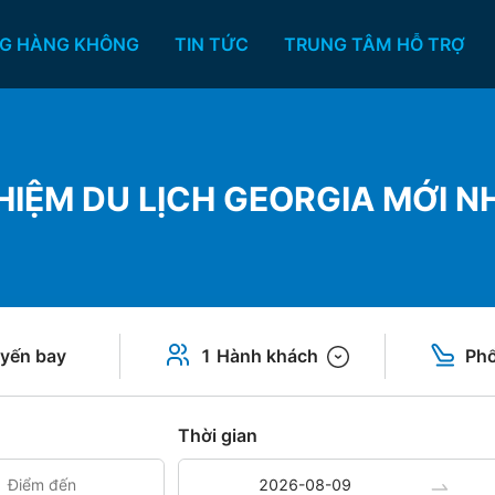
G HÀNG KHÔNG
TIN TỨC
TRUNG TÂM HỖ TRỢ
HIỆM DU LỊCH GEORGIA MỚI N
yến bay
1 Hành khách
Phổ
Thời gian