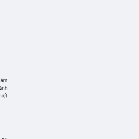
khám
ành
hiết