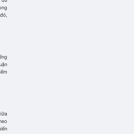
, du
ong
 đó,
iếng
huận
iểm
giữa
heo
hiến