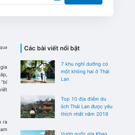
 qua
Các bài viết nổi bật
7 khu nghỉ dưỡng có
gia
một không hai ở Thái
áp,
Lan
“bí
iết
Top 10 địa điểm du
lịch Thái Lan được yêu
thích nhất năm 2019
h ra
Nam
Vườn quốc gia Khao