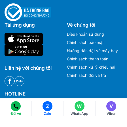
Tải ứng dụng
Về chúng tôi
Điều khoản sử dụng
Chính sách bảo mật
Hướng dẫn đặt vé máy bay
Chính sách thanh toán
Chính sách xử lý khiếu nại
Liên hệ với chúng tôi
Ms Hằng
Ms Hằng
Chính sách đổi và trả
(+84) 70 854 1213
(+84) 70 854 1213
Ms Huỳnh
Ms Huỳnh
(+84) 90 295 1213
(+84) 90 295 1213
HOTLINE
Tư vấn, Đặt vé máy bay.
Z
W
V
1900 2813
Đổi vé
Zalo
WhatsApp
Viber
CSKH, Giải đáp thắc mắc, Khiếu nại.