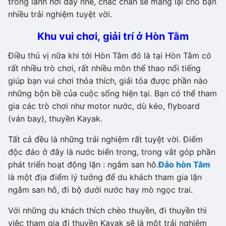
trong lành nơi đây nhé, chắc chắn sẽ mang lại cho bạn
nhiều trải nghiệm tuyệt vời.
Khu vui chơi, giải trí ở Hòn Tằm
Điều thú vị nữa khi tới Hòn Tằm đó là tại Hòn Tằm có
rất nhiều trò chơi, rất nhiều môn thể thao nổi tiếng
giúp bạn vui chơi thỏa thích, giải tỏa được phần nào
những bộn bề của cuộc sống hiện tại. Bạn có thể tham
gia các trò chơi như motor nước, dù kéo, flyboard
(ván bay), thuyền Kayak.
Tất cả đều là những trải nghiệm rất tuyệt vời. Điểm
độc đáo ở đây là nước biển trong, trong vắt góp phần
phát triển hoạt động lặn : ngắm san hô.
Đảo hòn Tằm
là một địa điểm lý tưởng để du khách tham gia lặn
ngắm san hô, đi bộ dưới nước hay mò ngọc trai.
Với những du khách thích chèo thuyền, đi thuyền thì
việc tham gia đi thuyền Kayak sẽ là một trải nghiệm