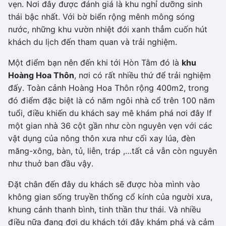
vẹn. Nơi đây được đánh giá là khu nghỉ dưỡng sinh
thái bậc nhất. Với bờ biển rộng mênh mông sóng
nước, những khu vườn nhiệt đới xanh thẳm cuốn hút
khách du lịch đến tham quan và trải nghiệm.
Một điểm bạn nên đến khi tới Hòn Tằm đó là
khu
Hoàng Hoa Thôn
, nơi có rất nhiều thứ để trải nghiệm
đấy. Toàn cảnh Hoàng Hoa Thôn rộng 400m2, trong
đó điểm đặc biệt là có năm ngôi nhà cổ trên 100 năm
tuổi, điều khiến du khách say mê khám phá nơi đây lf
một gian nhà 36 cột gần như còn nguyên vẹn với các
vật dụng của nông thôn xưa như cối xay lúa, đèn
măng-xông, bàn, tủ, liễn, tráp ,…tất cả vẫn còn nguyên
như thuở ban đầu vậy.
Đặt chân đến đây du khách sẽ được hòa mình vào
không gian sống truyền thống cổ kính của người xưa,
khung cảnh thanh bình, tinh thần thư thái. Và nhiều
điều nữa đang đợi du khách tới đây khám phá và cảm