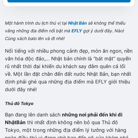
Một hành trình du lịch thú vị tại
Nhật Bản
sẽ không thể thiếu
vắng những địa điểm nổi bật mà
EFLY
gợi ý dưới đây. Nào!
Cùng xách balo lên và đi nhé!
Nổi tiếng với nhiều phong cảnh đẹp, món ăn ngon, nền
văn hóa độc đáo,… Nhật bản chính là “bát mật” quyến
rũ nhất thời đại khiến du khách say đắm quên cả lối
về. Một lần đặt chân đến đất nước Nhật Bản, bạn nhất
định phải ghé qua những địa điểm mà EFLY giới thiệu
dưới đây nhé!
Thủ đô Tokyo
Bạn đang lên danh sách
những nơi phải đến khi đi
Nhật
Bản
thì nhất định không nên bỏ qua Thủ đô
Tokyo, một trong những địa điểm lý tưởng với hàng
ngàn điều thú vị đang chờ bạn đến gõ cửa khám phá.