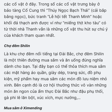
các cổ vật ở đây. Trong số các cổ vật trưng bày ở
bảo tàng Cố Cung thì “Thúy Ngọc Bạch Thái” (cải bắp
bằng ngọc), bức tranh “Lễ hội tết Thanh Minh” hoặc
khối đá thạch anh được ví như “miếng thịt kho tàu” có
từ thời nhà Thanh vẫn là những cổ vật thu hút sự chú ý
của khách tham quan nhất.
Chợ đêm Shilin
Là khu chợ đêm nổi tiếng tại Đài Bắc, chợ đêm Shilin
là một thiên đường mua sắm và ăn uống đúng nghĩa
dành cho bạn. Tại đây bạn có thể thỏa thích mua sắm
các mặt hàng áo quần, giày dép, trang sức, đồ phụ
kiện, mỹ phẩm hay mua sắm các món đồ lưu niệm nhỏ
xinh. Bên cạnh đó là cơ hội thưởng thức vô vàn những
món ăn ngon của ẩm thực Đài Bắc như đậu phụ thối,
gà phi lê lăn bột, xúc xích, mực nướng,...
Mua sắm ở Ximending