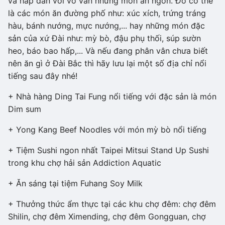
và hấp dẫn với vô vàn những món ăn ngon. Đó có thể
là các món ăn đường phố như: xúc xích, trứng tráng
hàu, bánh nướng, mực nướng,... hay những món đặc
sản của xứ Đài như: mỳ bò, đậu phụ thối, súp sườn
heo, báo bao hấp,... Và nếu đang phân vân chưa biết
nên ăn gì ở Đài Bắc thì hãy lưu lại một số địa chỉ nổi
tiếng sau đây nhé!
+ Nhà hàng Ding Tai Fung nổi tiếng với đặc sản là món
Dim sum
+ Yong Kang Beef Noodles với món mỳ bò nổi tiếng
+ Tiệm Sushi ngon nhất Taipei Mitsui Stand Up Sushi
trong khu chợ hải sản Addiction Aquatic
+ Ăn sáng tại tiệm Fuhang Soy Milk
+ Thưởng thức ẩm thực tại các khu chợ đêm: chợ đêm
Shilin, chợ đêm Ximending, chợ đêm Gongguan, chợ